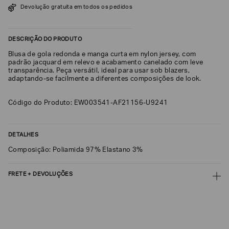
Devolução gratuita em todos os pedidos
SOBRENOME*
DESCRIÇÃO DO PRODUTO
DATA
Blusa de gola redonda e manga curta em nylon jersey, com
DE
NASCIMENTO*
padrão jacquard em relevo e acabamento canelado com leve
transparência. Peça versátil, ideal para usar sob blazers,
adaptando-se facilmente a diferentes composições de look.
Código do Produto: EW003541-AF21156-U9241
Estou
interessado
nas
DETALHES
seguintes
Marcas
Composição: Poliamida 97% Elastano 3%
e
tópicos
:
Selecionar
FRETE + DEVOLUÇÕES
todos
CALCULAR FRETE
Giorgio
Armani
CALCULAR
Emporio
Armani