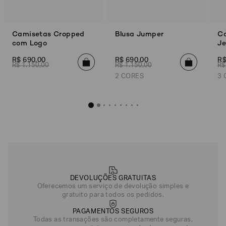
Camisetas Cropped
Blusa Jumper
Ca
com Logo
Je
R$
690
,
00
R$
690
,
00
R
R$
1
.
150
,
00
R$
1
.
150
,
00
R$
2 CORES
3 
Blusa Jum
R$
690
,
Azul Claro
DEVOLUÇÕES GRATUITAS
Oferecemos um serviço de devolução simples e
gratuito para todos os pedidos.
PAGAMENTOS SEGUROS
Todas as transações são completamente seguras,