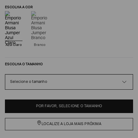
ESCOLHA A COR
Azul Claro
Branco
ESCOLHA O TAMANHO
Selecione o tamanho
Poderia
nos
contar
mais
sobre
POR FAVOR, SELECIONE O TAMANHO
você?
NOME*
LOCALIZE A LOJA MAIS PRÓXIMA