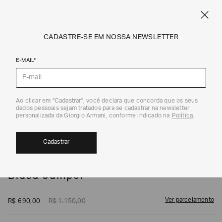
SPRING SUMMER SALE
ARMANI.COM.BR
0
CADASTRE-SE EM NOSSA NEWSLETTER
E-MAIL*
Camisetas
1
/
5
Ao clicar em "Cadastrar", você declara que concorda que os seus
dados pessoais sejam tratados para se cadastrar na newsletter
EXCLUSIVIDADE ONLINE
40%
personalizada da Giorgio Armani, conforme indicado na
Política
.
Cadastrar
EMPORIO ARMANI
Blusa Jumper
Ver parcelamento
R$
690
,
00
R$
1
.
150
,
00