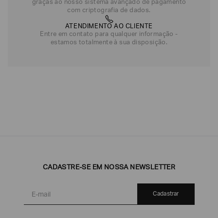
graças ao nosso sistema avançado de pagamento
com criptografia de dados.
ATENDIMENTO AO CLIENTE
Entre em contato para qualquer informação -
estamos totalmente à sua disposição.
CADASTRE-SE EM NOSSA NEWSLETTER
Cadastrar