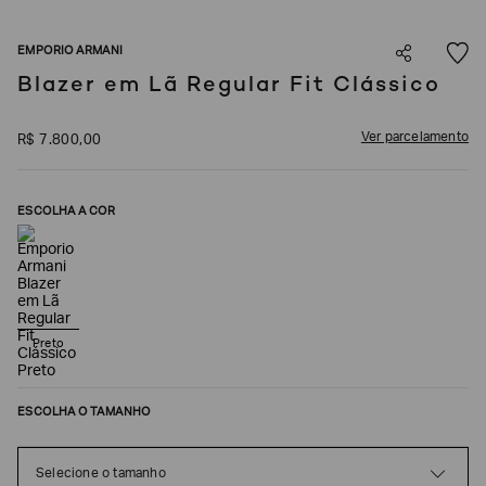
SOBRENOME*
EMPORIO ARMANI
Blazer em Lã Regular Fit Clássico
DATA
DE
NASCIMENTO*
Ver parcelamento
R$
7
.
800
,
00
ESCOLHA A COR
Estou
interessado
nas
seguintes
Marcas
e
tópicos
:
Preto
Selecionar
todos
ESCOLHA O TAMANHO
Giorgio
Armani
Emporio
Selecione o tamanho
Armani