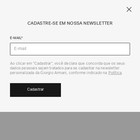
SPRING SUMMER SALE
ARMANI.COM.BR
0
CADASTRE-SE EM NOSSA NEWSLETTER
E-MAIL*
Blazers
Ao clicar em "Cadastrar", você declara que concorda que os seus
dados pessoais sejam tratados para se cadastrar na newsletter
personalizada da Giorgio Armani, conforme indicado na
Política
.
Cadastrar