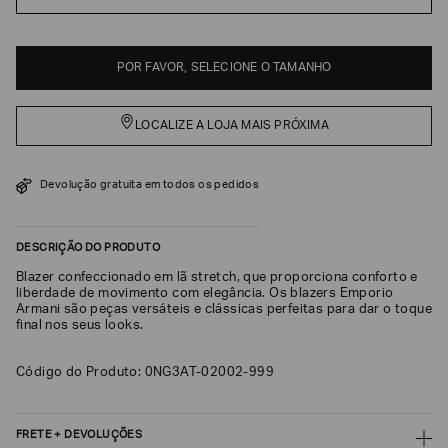
EA7
Armani
POR FAVOR, SELECIONE O TAMANHO
Exchange
Produtos
Femininos
LOCALIZE A LOJA MAIS PRÓXIMA
Produtos
Masculinos
Devolução gratuita em todos os pedidos
Armani/Silos
Armani
DESCRIÇÃO DO PRODUTO
Values
Blazer confeccionado em lã stretch, que proporciona conforto e
liberdade de movimento com elegância. Os blazers Emporio
Confirmar
Armani são peças versáteis e clássicas perfeitas para dar o toque
suas
final nos seus looks.
preferências
Código do Produto: 0NG3AT-02002-999
FRETE + DEVOLUÇÕES