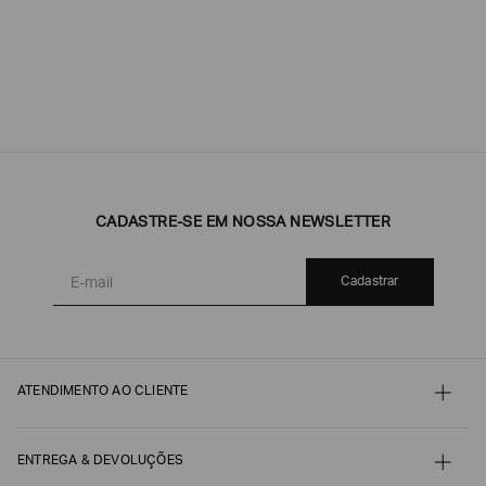
CADASTRE-SE EM NOSSA NEWSLETTER
Cadastrar
ATENDIMENTO AO CLIENTE
Contato
Meu pedido
Minha conta
ENTREGA & DEVOLUÇÕES
Pagamento