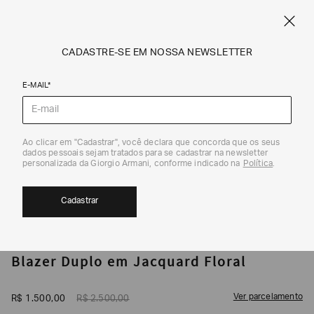
CUPOM SALE10: +10% OFF ADICIONAL NAS EXCLUSIVIDADES ONLINE
EM SALE A|X
ARMANI.COM.BR
0
CADASTRE-SE EM NOSSA NEWSLETTER
E-MAIL*
Jaquetas e Casacos
Ao clicar em "Cadastrar", você declara que concorda que os seus
1
/
3
dados pessoais sejam tratados para se cadastrar na newsletter
40%
personalizada da Giorgio Armani, conforme indicado na
Política
.
Cadastrar
ARMANI EXCHANGE
Blazer Duplo em Jacquard Floral
Ver parcelamento
R$
1
.
500
,
00
R$
2
.
500
,
00