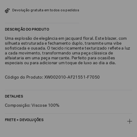
SOBRENOME*
Devolução gratuita em todos os pedidos
DESCRIÇÃO DO PRODUTO
DATA
DE
NASCIMENTO*
Uma explosão de elegância em jacquard floral. Este blazer, com
silhueta estruturada e fechamento duplo, transmite uma vibe
sofisticada e ousada. O tecido ricamente texturizado reflete a luz
a cada movimento, transformando uma peça clássica de
alfaiataria em uma peça marcante. Perfeito para ocasiões
especiais ou para adicionar um toque de luxo ao dia a dia.
Estou
interessado
Código do Produto: XW002010-AF21551-F7050
nas
seguintes
Marcas
e
tópicos
:
DETALHES
Selecionar
Composição: Viscose 100%
todos
Giorgio
FRETE + DEVOLUÇÕES
Armani
CALCULAR FRETE
Emporio
Armani