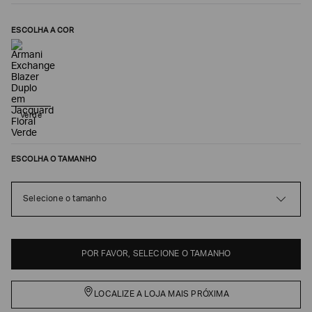
ESCOLHA A COR
Verde
ESCOLHA O TAMANHO
Poderia
nos
Selecione o tamanho
contar
mais
sobre
você?
POR FAVOR, SELECIONE O TAMANHO
NOME*
LOCALIZE A LOJA MAIS PRÓXIMA