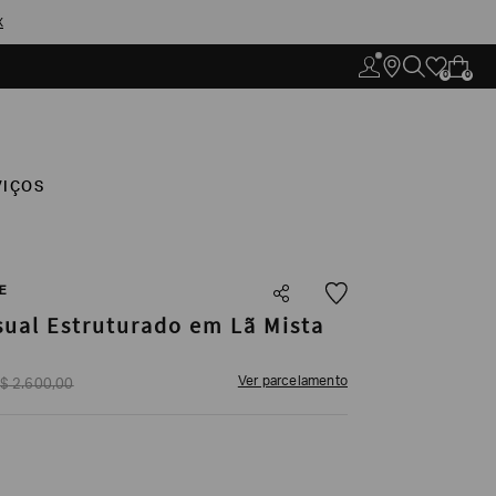
X
0
0
VIÇOS
E
sual Estruturado em Lã Mista
Ver parcelamento
$
2
.
600
,
00