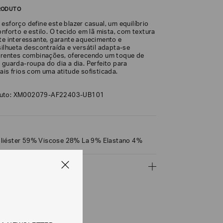
RODUTO
esforço define este blazer casual, um equilíbrio
onforto e estilo. O tecido em lã mista, com textura
nte interessante, garante aquecimento e
silhueta descontraída e versátil adapta-se
ferentes combinações, oferecendo um toque de
 guarda-roupa do dia a dia. Perfeito para
ais frios com uma atitude sofisticada.
duto: XM002079-AF22403-UB101
liéster 59% Viscose 28% La 9% Elastano 4%
ÇÕES
CALCULAR