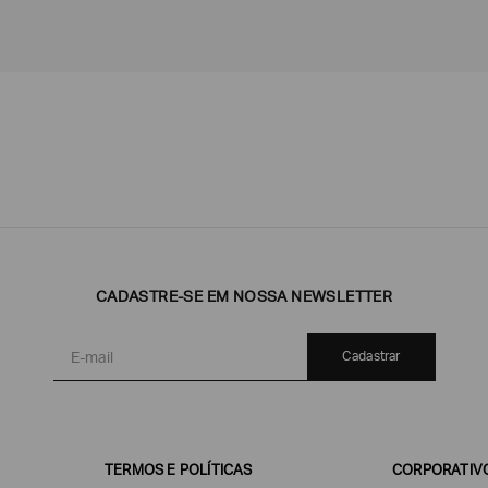
Emporio
EA7
Armani
Armani
Exchange
CADASTRE-SE EM NOSSA NEWSLETTER
Produtos
Armani/Silos
Armani
Masculinos
Values
Cadastrar
TERMOS E POLÍTICAS
CORPORATIV