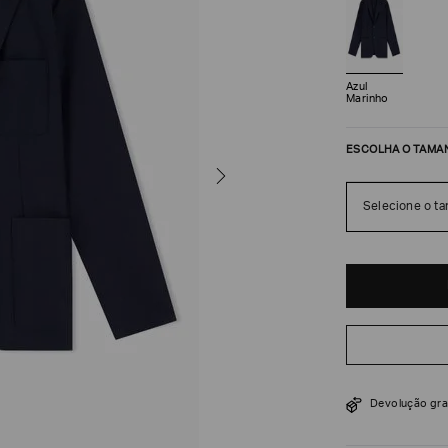
Azul
Marinho
ESCOLHA O TAMA
Selecione o t
R$
1
.
560
$
2
.
600
Devolução gra