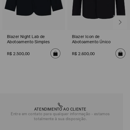
Blazer Night Lab de
Blazer Icon de
Abotoamento Simples
Abotoamento Único
R$
2
.
500
,
00
R$
2
.
600
,
00
ATENDIMENTO AO CLIENTE
Entre em contato para qualquer informação - estamos
totalmente à sua disposição.