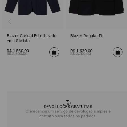
Blazer Casual Estruturado
Blazer Regular Fit
em Lã Mista
R$
1
.
560
,
00
R$
1
.
620
,
00
R$
2
.
600
,
00
R$
2
.
700
,
00
Poderia
nos
contar
mais
sobre
DEVOLUÇÕES GRATUITAS
você?
Oferecemos um serviço de devolução simples e
gratuito para todos os pedidos.
NOME*
SOBRENOME*