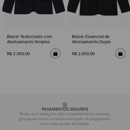
Blazer Texturizado com
Blazer Essencial de
Abotoamento Simples
Abotoamento Duplo
R$
2
.
300
,
00
R$
2
.
500
,
00
PAGAMENTOS SEGUROS
Todas as transações são completamente seguras,
graças ao nosso sistema avançado de pagamento
DATA DE NASCIMENTO*
com criptografia de dados.