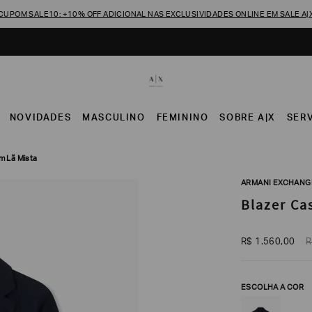
CUPOM SALE10: +10% OFF ADICIONAL NAS EXCLUSIVIDADES ONLINE EM SALE A|
NOVIDADES
MASCULINO
FEMININO
SOBRE A|X
SER
m Lã Mista
ARMANI EXCHANG
Blazer Ca
R$
1
.
560
,
00
R
ESCOLHA A COR