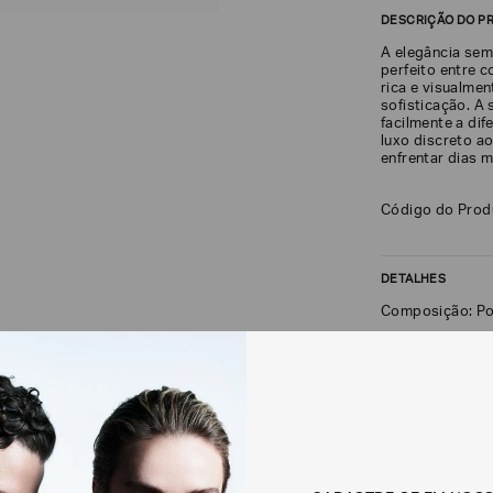
DESCRIÇÃO DO P
A elegância sem 
perfeito entre c
rica e visualme
sofisticação. A 
facilmente a di
luxo discreto ao
enfrentar dias m
Código do Pro
DETALHES
Composição: Po
FRETE + DEVOLU
CALCULAR FRETE
Não sei meu CEP