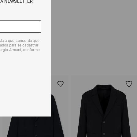
SA NEWSLETTER
e tipos de entrega são válidos apenas para este produto
 produtos, o prazo é de até 7 (sete) dias corridos,
mento dos Produtos. E a troca pode ser feita em até 30
eclara que concorda que
dos, a partir do seu recebimento sem custos adicionais.
ados para se cadastrar
iorgio Armani, conforme
solicitação Preencha o
Formulário de Devolução
.
ões sobre as condições de troca ou devolução, consulte a
 e Devoluções
.
EXCLUSIVIDADE
ONLINE