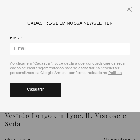
FRETE STANDARD GRÁTIS EM COMPRAS A PARTIR DE R$ 1.500
ARMANI.COM.BR
0
CADASTRE-SE EM NOSSA NEWSLETTER
E-MAIL*
Vestidos
Ao clicar em "Cadastrar", você declara que concorda que os seus
1
/
5
dados pessoais sejam tratados para se cadastrar na newsletter
personalizada da Giorgio Armani, conforme indicado na
Política
.
Cadastrar
GIORGIO ARMANI
Vestido Longo em Lyocell, Viscose e
Seda