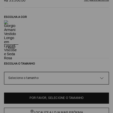
Ver parcelamento
R$
33
.
500
,
00
ESCOLHA A COR
Rosa
ESCOLHA O TAMANHO
Poderia
nos
contar
Selecione o tamanho
mais
sobre
você?
NOME*
POR FAVOR, SELECIONE O TAMANHO
LOCALIZE A LOJA MAIS PRÓXIMA