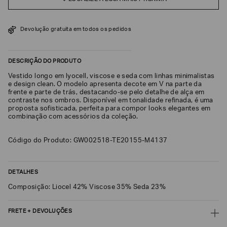
SOBRENOME*
Devolução gratuita em todos os pedidos
DATA
DE
DESCRIÇÃO DO PRODUTO
NASCIMENTO*
Vestido longo em lyocell, viscose e seda com linhas minimalistas
e design clean. O modelo apresenta decote em V na parte da
frente e parte de trás, destacando-se pelo detalhe de alça em
contraste nos ombros. Disponível em tonalidade refinada, é uma
proposta sofisticada, perfeita para compor looks elegantes em
Estou
combinação com acessórios da coleção.
interessado
nas
seguintes
Código do Produto: GW002518-TE20155-M4137
Marcas
e
tópicos
:
Selecionar
DETALHES
todos
Composição: Liocel 42% Viscose 35% Seda 23%
Giorgio
Armani
FRETE + DEVOLUÇÕES
Emporio
Armani