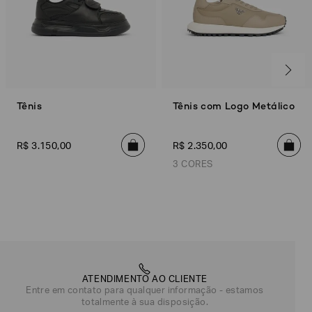
Tênis
Tênis com Logo Metálico
R$
3
.
150
,
00
R$
2
.
350
,
00
3 CORES
Bege
Preto/Preto
Marrom
ATENDIMENTO AO CLIENTE
Entre em contato para qualquer informação - estamos
totalmente à sua disposição.