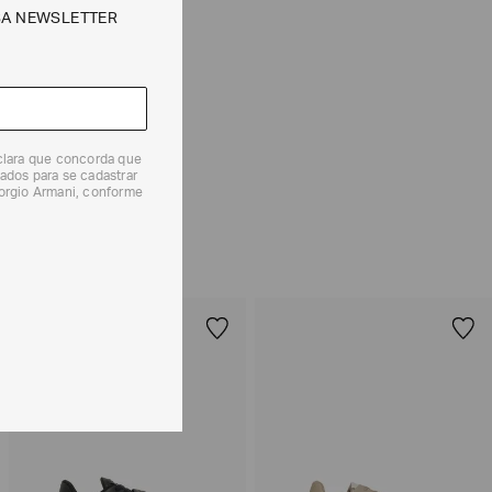
SA NEWSLETTER
e tipos de entrega são válidos apenas para este produto
 produtos, o prazo é de até 7 (sete) dias corridos,
eclara que concorda que
mento dos Produtos. E a troca pode ser feita em até 30
ados para se cadastrar
dos, a partir do seu recebimento sem custos adicionais.
iorgio Armani, conforme
solicitação Preencha o
Formulário de Devolução
.
ões sobre as condições de troca ou devolução, consulte a
 e Devoluções
.