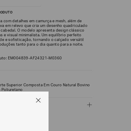
RODUTO
ra com detalhes em camurça e mesh, além de
va em relevo que cria um desenho quadriculado
 cabedal. O modelo apresenta design clássico
s e visual minimalista. Um equilíbrio perfeito
de e sofisticação, tornando o calçado versátil
duções tanto para o dia quanto para a noite.
duto: EM004839-AF24321-M0360
rte Superior Composta Em Couro Natural Bovino
 Poliuretano
ÇÕES
CALCULAR