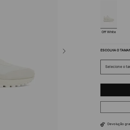
Off White
ESCOLHA O TAMA
Selecione o t
R$
1
.
820
$
2
.
600
Devolução gra