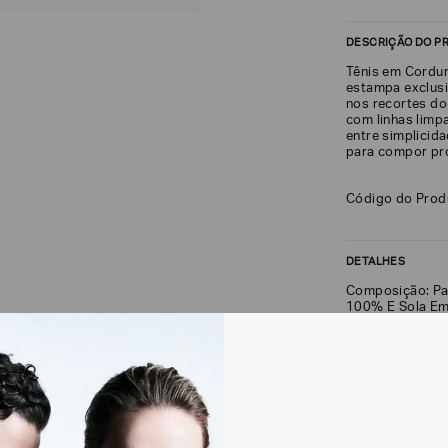
DESCRIÇÃO DO P
Tênis em Cordu
estampa exclusi
nos recortes do
com linhas limpa
entre simplicida
para compor pro
Código do Pro
DETALHES
Composição: Pa
100% E Sola Em
FRETE + DEVOLU
CALCULAR FRETE