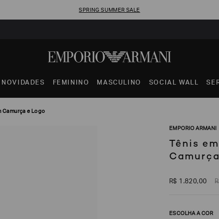
SPRING SUMMER SALE
NOVIDADES
FEMININO
MASCULINO
SOCIAL WALL
SE
m Camurça e Logo
EMPORIO ARMANI
Tênis em
Camurça
R$
1
.
820
,
00
R
ESCOLHA A COR