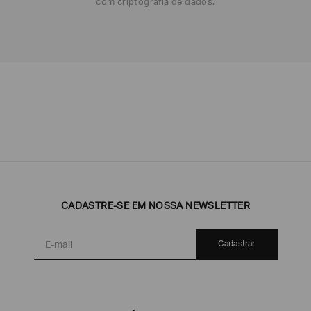
com criptografia de dados.
Emporio
EA7
Armani
Armani
Exchange
Produtos
Armani/Silos
Armani
CADASTRE-SE EM NOSSA NEWSLETTER
Masculinos
Values
Cadastrar