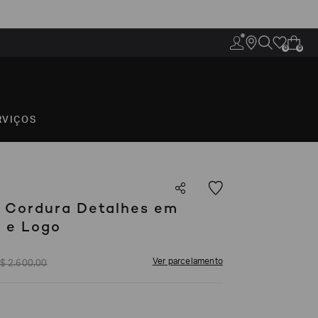
0
0
RVIÇOS
 Cordura Detalhes em
 e Logo
Ver parcelamento
$
2
.
600
,
00