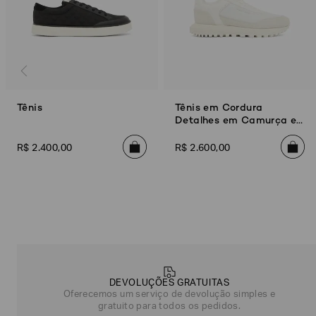
Tênis
Tênis em Cordura
Detalhes em Camurça e
Logo
R$
2
.
400
,
00
R$
2
.
600
,
00
Poderia
nos
contar
mais
sobre
você?
DEVOLUÇÕES GRATUITAS
Oferecemos um serviço de devolução simples e
gratuito para todos os pedidos.
NOME*
SOBRENOME*