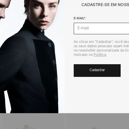
CADASTRE-SE EM NOS
Não sei meu CEP
E-MAIL*
Os preços, prazos 
em consulta.
DEVOLUÇÃO
Para a Devolução de
Ao clicar em "Cadastrar", você d
contados do recebi
os seus dados pessoais sejam trat
(trinta) dias corri
na newsletter personalizada da G
indicado na
Política
.
Para realizar essa 
RECOMENDADOS
Para mais informaç
Política de Trocas
Cadastrar
30%
EXCLUSIVIDADE
ONLINE