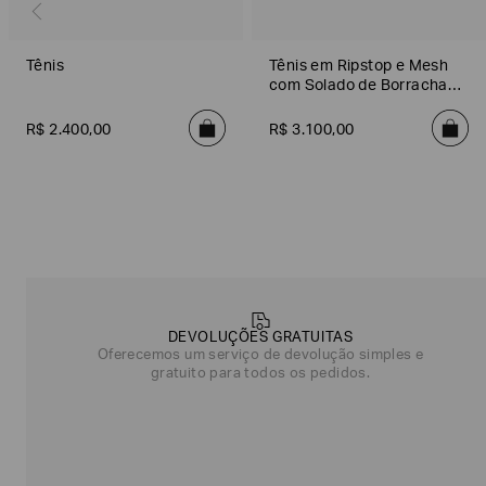
Tênis
Tênis em Ripstop e Mesh
com Solado de Borracha
Texturizado
R$
2
.
400
,
00
R$
3
.
100
,
00
Poderia
nos
contar
DEVOLUÇÕES GRATUITAS
mais
Oferecemos um serviço de devolução simples e
sobre
gratuito para todos os pedidos.
você?
NOME*
SOBRENOME*