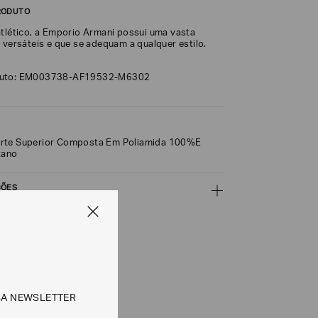
RODUTO
atlético, a Emporio Armani possui uma vasta
 versáteis e que se adequam a qualquer estilo.
duto: EM003738-AF19532-M6302
rte Superior Composta Em Poliamida 100%E
tano
ÇÕES
CALCULAR
SA NEWSLETTER
e tipos de entrega são válidos apenas para este produto