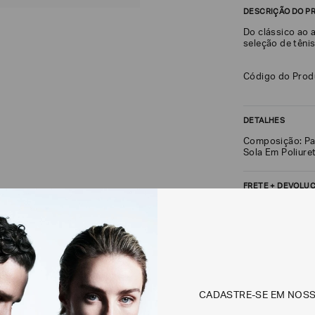
DESCRIÇÃO DO P
Do clássico ao 
seleção de tênis
Código do Pro
DETALHES
Composição: Pa
Sola Em Poliure
FRETE + DEVOLU
CALCULAR FRETE
Não sei meu CEP
CADASTRE-SE EM NOS
Os preços, prazos 
em consulta.