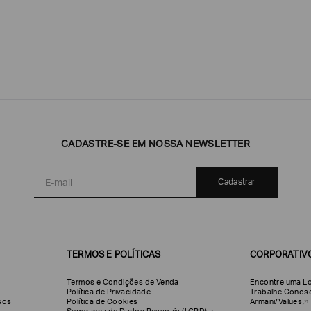
Emporio
EA7
Armani
CADASTRE-SE EM NOSSA NEWSLETTER
Armani
Exchange
Produtos
Armani/Silos
Armani
Cadastrar
Masculinos
Values
TERMOS E POLÍTICAS
CORPORATIV
Termos e Condições de Venda
Encontre uma Lo
Política de Privacidade
Trabalhe Conos
olsos
Política de Cookies
Armani/Values