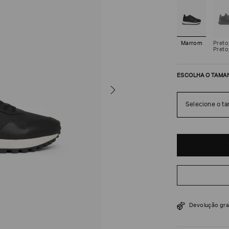
Marrom
Preto
Preto
ESCOLHA O TAMA
Selecione o t
R$
2
.
350
Devolução gra