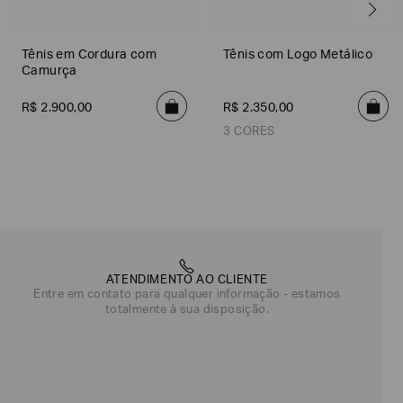
Tênis em Cordura com
Tênis com Logo Metálico
Camurça
R$
2
.
900
,
00
R$
2
.
350
,
00
3 CORES
Marrom
Preto/Preto
Bege
ATENDIMENTO AO CLIENTE
Entre em contato para qualquer informação - estamos
totalmente à sua disposição.