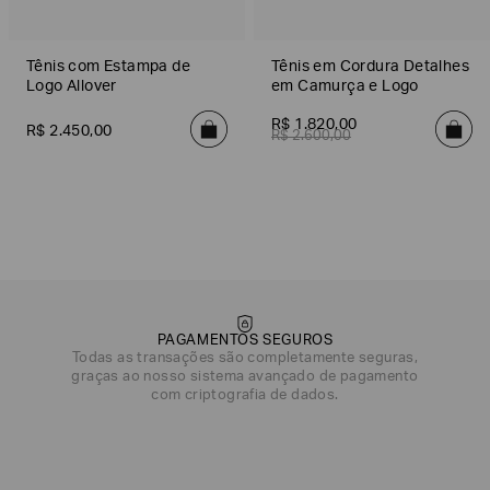
Tênis com Estampa de
Tênis em Cordura Detalhes
Logo Allover
em Camurça e Logo
R$
1
.
820
,
00
R$
2
.
450
,
00
R$
2
.
600
,
00
PAGAMENTOS SEGUROS
Todas as transações são completamente seguras,
graças ao nosso sistema avançado de pagamento
com criptografia de dados.
DATA DE NASCIMENTO*