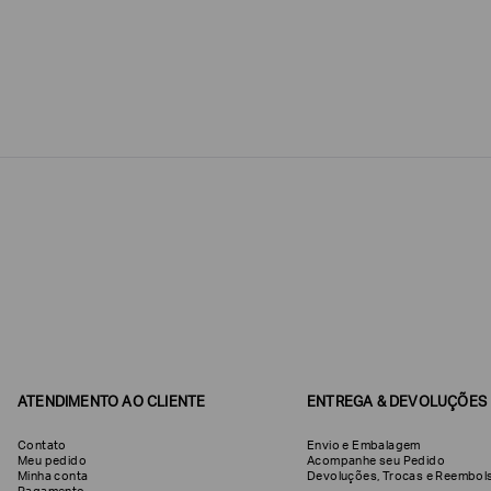
Estou
interessado
nas
seguintes
Marcas
e
tópicos
:
Selecionar
todos
Giorgio
Armani
Produtos
Femininos
Confirmar
suas
preferências
ATENDIMENTO AO CLIENTE
ENTREGA & DEVOLUÇÕES
Contato
Envio e Embalagem
Meu pedido
Acompanhe seu Pedido
Minha conta
Devoluções, Trocas e Reemb