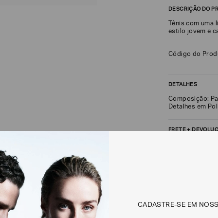
DESCRIÇÃO DO P
Tênis com uma l
estilo jovem e c
Código do Pro
DETALHES
Composição: Pa
Detalhes em Pol
FRETE + DEVOLU
CALCULAR FRETE
Não sei meu CEP
CADASTRE-SE EM NOS
Os preços, prazos 
em consulta.