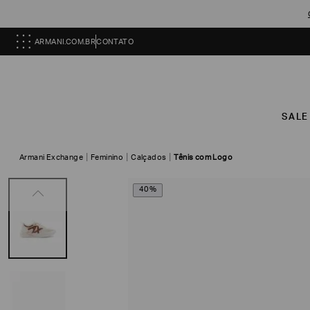
ARMANI.COM.BR
CONTATO
SALE
Armani Exchange
Feminino
Calçados
Tênis com Logo
40%