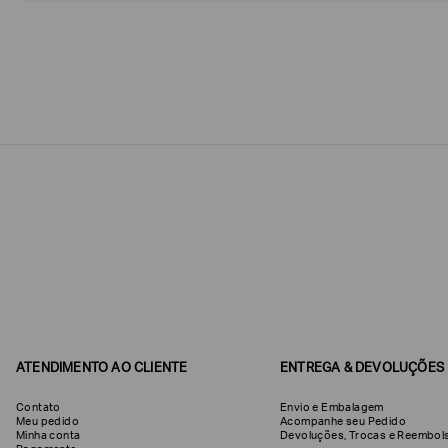
Estou
interessado
nas
seguintes
Marcas
e
tópicos
:
Selecionar
todos
Giorgio
Armani
Produtos
Femininos
Confirmar
suas
preferências
ATENDIMENTO AO CLIENTE
ENTREGA & DEVOLUÇÕES
Contato
Envio e Embalagem
Meu pedido
Acompanhe seu Pedido
Minha conta
Devoluções, Trocas e Reemb