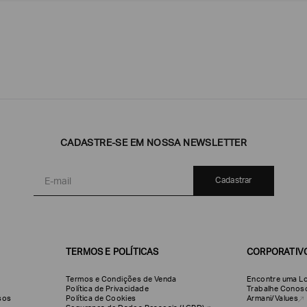
Emporio
EA7
Armani
CADASTRE-SE EM NOSSA NEWSLETTER
Armani
Exchange
Produtos
Armani/Silos
Armani
Cadastrar
Masculinos
Values
TERMOS E POLÍTICAS
CORPORATIV
Termos e Condições de Venda
Encontre uma Lo
Política de Privacidade
Trabalhe Conos
olsos
Política de Cookies
Armani/Values