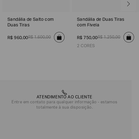
Sandália de Salto com
Sandália de Duas Tiras
Duas Tiras
com Fivela
R$
1
.
600
,
00
R$
1
.
250
,
00
R$
960
,
00
R$
750
,
00
2 CORES
Preto
Marrom
ATENDIMENTO AO CLIENTE
Entre em contato para qualquer informação - estamos
totalmente à sua disposição.