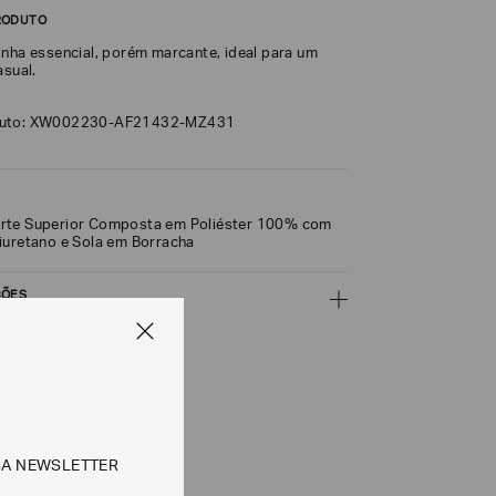
RODUTO
inha essencial, porém marcante, ideal para um
asual.
duto: XW002230-AF21432-MZ431
rte Superior Composta em Poliéster 100% com
iuretano e Sola em Borracha
ÇÕES
CALCULAR
SA NEWSLETTER
e tipos de entrega são válidos apenas para este produto