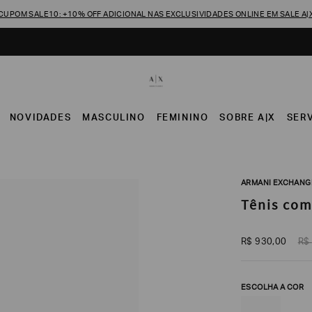
CUPOM SALE10: +10% OFF ADICIONAL NAS EXCLUSIVIDADES ONLINE EM SALE A|
NOVIDADES
MASCULINO
FEMININO
SOBRE A|X
SER
ARMANI EXCHANG
Tênis co
R$
930
,
00
R$
ESCOLHA A COR