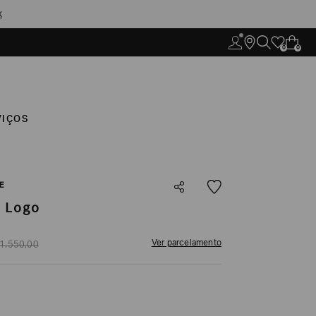
X
0
0
VIÇOS
E
m Logo
Ver parcelamento
1
.
550
,
00