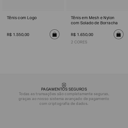
Tênis com Logo
Tênis em Mesh e Nylon
com Solado de Borracha
R$
1
.
550
,
00
R$
1
.
650
,
00
2 CORES
Preto/Pale Ouro
Off White/Dourado
PAGAMENTOS SEGUROS
Todas as transações são completamente seguras,
graças ao nosso sistema avançado de pagamento
com criptografia de dados.
DATA DE NASCIMENTO*