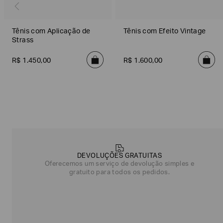
Tênis com Aplicação de
Tênis com Efeito Vintage
Strass
R$
1
.
450
,
00
R$
1
.
600
,
00
Poderia
nos
contar
DEVOLUÇÕES GRATUITAS
mais
Oferecemos um serviço de devolução simples e
sobre
gratuito para todos os pedidos.
você?
NOME*
SOBRENOME*