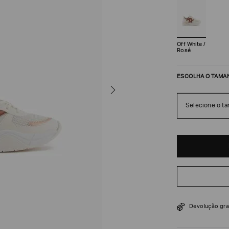
Off White /
Rosé
ESCOLHA O TAMA
Selecione o t
R$
930
R$
1
.
550
Devolução gra