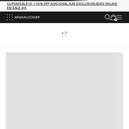
CUPOM SALE10: +10% OFF ADICIONAL NAS EXCLUSIVIDADES ONLINE
EM SALE A|X
ARMANI.COM.BR
0
DEVOLUÇÕES GRATUITAS
Oferecemos um serviço de devolução simples e
gratuito para todos os pedidos.
PAGAMENTOS SEGUROS
Todas as transações são completamente seguras,
graças ao nosso sistema avançado de pagamento
com criptografia de dados.
ATENDIMENTO AO CLIENTE