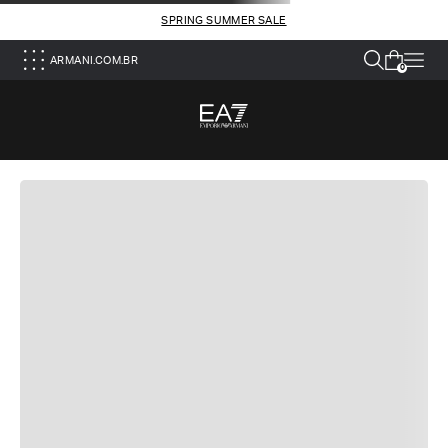
SPRING SUMMER SALE
ARMANI.COM.BR
0
DEVOLUÇÕES GRATUITAS
Oferecemos um serviço de devolução simples e
gratuito para todos os pedidos.
PAGAMENTOS SEGUROS
Todas as transações são completamente seguras,
graças ao nosso sistema avançado de pagamento
com criptografia de dados.
ATENDIMENTO AO CLIENTE