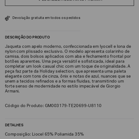
SOBRENOME*
Devolução gratuita em todos os pedidos
DATA
DE
DESCRIÇÃO DO PRODUTO
NASCIMENTO*
Jaqueta com apelo moderno, confeccionada em lyocell e lona de
nylon com plissado exclusivo. O modelo apresenta colarinho de
camisa, dois bolsos aplicados com aba e fechamento frontal por
botões aparentes. Uma peça versátil e sofisticada, ideal para
completar um look casual chic com um toque de originalidade. A
Estou
peça faz parte da Holiday selection, que apresenta uma paleta
interessado
elegante com tons de cinza, ônix e notas de azul, nuances que se
nas
unem a tecidos refinados e a formas fluidas, transmitindo um
seguintes
forte senso de modernidade no estilo impecável de Giorgio
Marcas
Armani.
e
tópicos
:
Selecionar
Código do Produto: GM003179-TE20699-U8110
todos
Giorgio
Armani
DETALHES
Emporio
Composição: Liocel 65% Poliamida 35%
Armani