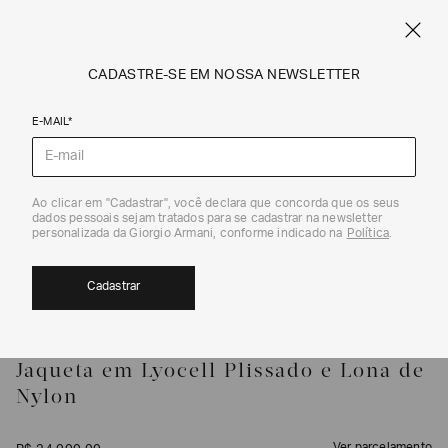
FRETE STANDARD GRÁTIS EM COMPRAS A PARTIR DE R$ 1.500
ARMANI.COM.BR
0
CADASTRE-SE EM NOSSA NEWSLETTER
E-MAIL*
Casacos
Ao clicar em "Cadastrar", você declara que concorda que os seus
1
/
5
dados pessoais sejam tratados para se cadastrar na newsletter
personalizada da Giorgio Armani, conforme indicado na
Política
.
Cadastrar
GIORGIO ARMANI
Jaqueta em Lyocell Plissado e Lona de
Nylon