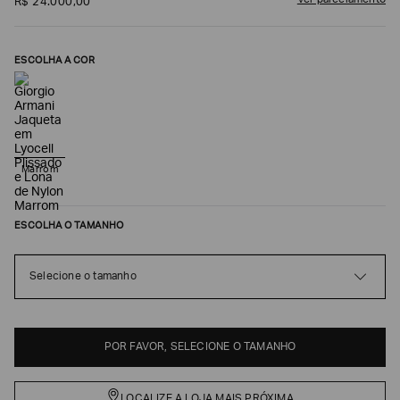
Ver parcelamento
R$
24
.
000
,
00
ESCOLHA A COR
Marrom
ESCOLHA O TAMANHO
Poderia
nos
contar
Selecione o tamanho
mais
sobre
você?
NOME*
POR FAVOR, SELECIONE O TAMANHO
LOCALIZE A LOJA MAIS PRÓXIMA