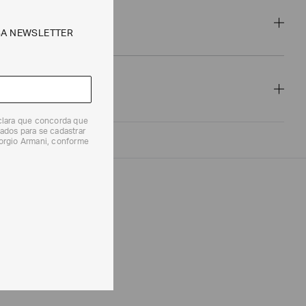
SA NEWSLETTER
eclara que concorda que
ados para se cadastrar
iorgio Armani, conforme