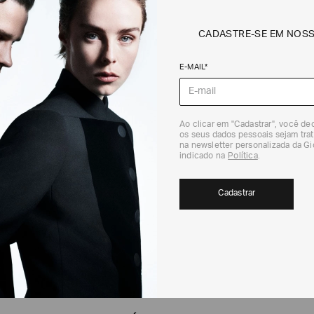
CADASTRE-SE EM NOS
E-MAIL*
Ao clicar em "Cadastrar", você d
os seus dados pessoais sejam trat
na newsletter personalizada da G
indicado na
Política
.
Cadastrar
CADASTRE-SE EM NOSSA NEWSLETTER
Cadastrar