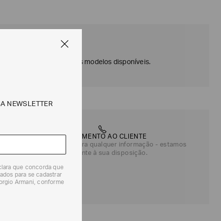
| ARMANI
nline da Armani e veja os modelos disponíveis.
SA NEWSLETTER
ATENDIMENTO AO CLIENTE
Entre em contato para qualquer informação - estamos
totalmente à sua disposição.
eclara que concorda que
ados para se cadastrar
iorgio Armani, conforme