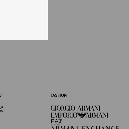
O
FASHION
ja
co