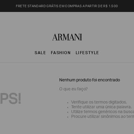
FRETE STANDARD GRÁTIS EM COMPRAS A PARTIR DE R$ 1.500
SALE
FASHION
LIFESTYLE
Nenhum produto foi encontrado
O que eu faço?
PS!
Verifique os termos digitados.
Tente utilizar uma única palavra.
Utilize termos genéricos na busc
Procure utilizar sinônimos ao ter