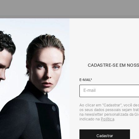
 JEANS J01: VEJA TODOS OS MODELOS 
 para quem busca minimalismo aliado à sofisticação. Acesse a Loja O
CADASTRE-SE EM NOS
E-MAIL*
PAGAMENTOS SEGUROS
Todas as transações são completamente seguras,
graças ao nosso sistema avançado de pagamento
com criptografia de dados.
Ao clicar em "Cadastrar", você d
os seus dados pessoais sejam trat
na newsletter personalizada da G
indicado na
Política
.
Cadastrar