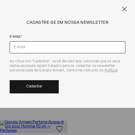
FRETE STANDARD GRÁTIS EM COMPRAS A PARTIR DE R$ 1.500
ARMANI.COM.BR
0
CADASTRE-SE EM NOSSA NEWSLETTER
E-MAIL*
Giorgio Armani
Ao clicar em "Cadastrar", você declara que concorda que os seus
dados pessoais sejam tratados para se cadastrar na newsletter
personalizada da Giorgio Armani, conforme indicado na
Política
.
PERFUMES
1
Cadastrar
MOSTRAR FILTROS
ORDENAR POR