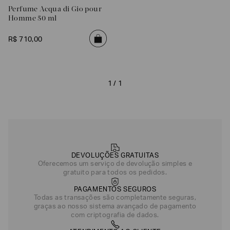
Perfume Acqua di Gio pour
Homme 50 ml
R$
710
,
00
1 / 1
Poderia
nos
contar
DEVOLUÇÕES GRATUITAS
mais
Oferecemos um serviço de devolução simples e
sobre
gratuito para todos os pedidos.
você?
PAGAMENTOS SEGUROS
Todas as transações são completamente seguras,
NOME*
graças ao nosso sistema avançado de pagamento
com criptografia de dados.