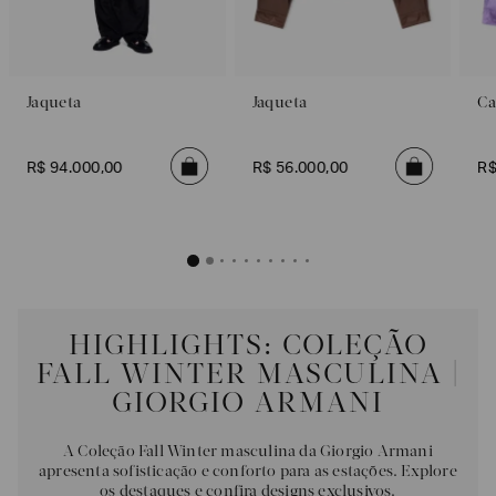
Jaqueta
Jaqueta
Ca
R$
94
.
000
,
00
R$
56
.
000
,
00
R
HIGHLIGHTS: COLEÇÃO
FALL WINTER MASCULINA |
GIORGIO ARMANI
A Coleção Fall Winter masculina da Giorgio Armani
apresenta sofisticação e conforto para as estações. Explore
os destaques e confira designs exclusivos.