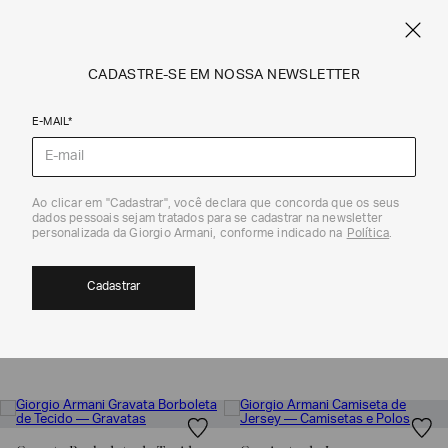
CRIE SEU PRÓPRIO CARTÃO COMEMORATIVO PERSONALIZADO
ARMANI.COM.BR
0
CADASTRE-SE EM NOSSA NEWSLETTER
E-MAIL*
Coleção
Ao clicar em "Cadastrar", você declara que concorda que os seus
dados pessoais sejam tratados para se cadastrar na newsletter
COLEÇÃO FALL WINTER MASCULINO|
personalizada da Giorgio Armani, conforme indicado na
Política
.
GIORGIO ARMANI
36
Cadastrar
MOSTRAR FILTROS
ORDENAR POR