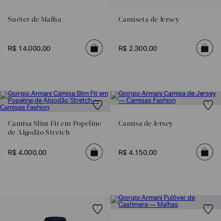
SOBRENOME*
Suéter de Malha
Camiseta de Jersey
DATA
R$
14
.
000
,
00
R$
2
.
300
,
00
DE
NASCIMENTO*
Estou
interessado
Camisa Slim Fit em Popeline
Camisa de Jersey
nas
de Algodão Stretch
seguintes
Marcas
e
tópicos
:
R$
4
.
000
,
00
R$
4
.
150
,
00
Selecionar
todos
Giorgio
Armani
Emporio
Armani