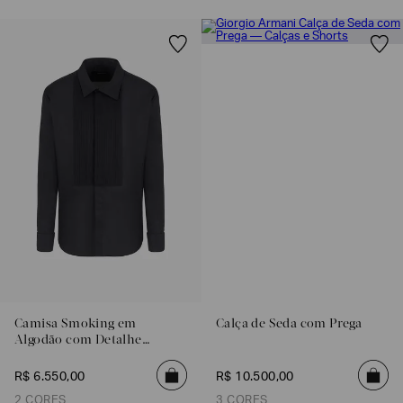
Camisa Smoking em
Calça de Seda com Prega
Algodão com Detalhe
Plissado
R$
6
.
550
,
00
R$
10
.
500
,
00
2 CORES
3 CORES