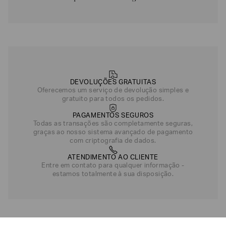
DEVOLUÇÕES GRATUITAS
Oferecemos um serviço de devolução simples e
gratuito para todos os pedidos.
PAGAMENTOS SEGUROS
Todas as transações são completamente seguras,
graças ao nosso sistema avançado de pagamento
com criptografia de dados.
ATENDIMENTO AO CLIENTE
Entre em contato para qualquer informação -
estamos totalmente à sua disposição.