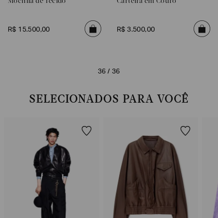
Mochila de Tecido
Carteira em Couro
R$
15
.
500
,
00
R$
3
.
500
,
00
36 / 36
SELECIONADOS PARA VOCÊ