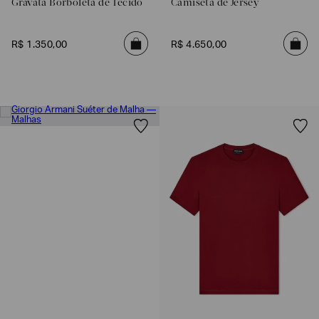
Gravata Borboleta de Tecido
Camiseta de Jersey
R$
1
.
350
,
00
R$
4
.
650
,
00
Poderia
nos
contar
mais
sobre
você?
NOME*