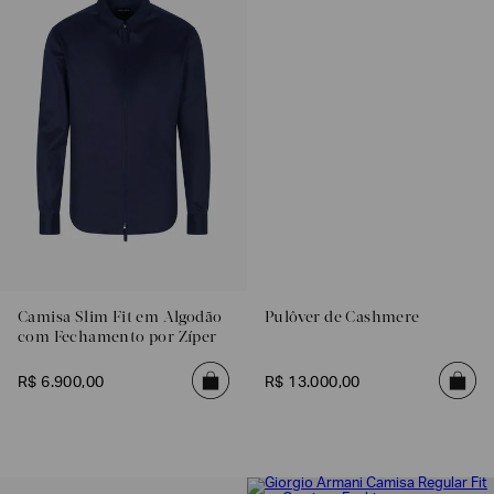
EA7
Armani
Exchange
Produtos
Femininos
Produtos
Masculinos
Armani/Silos
Armani
Values
Camisa Slim Fit em Algodão
Pulôver de Cashmere
Confirmar
com Fechamento por Zíper
suas
preferências
R$
6
.
900
,
00
R$
13
.
000
,
00