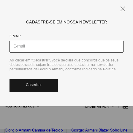
CRIE SEU PRÓPRIO CARTÃO COMEMORATIVO PERSONALIZADO
ARMANI.COM.BR
0
CADASTRE-SE EM NOSSA NEWSLETTER
E-MAIL*
Giorgio Armani
Ao clicar em "Cadastrar", você declara que concorda que os seus
COLEÇÃO EXCLUSIVA US | GIORGIO
dados pessoais sejam tratados para se cadastrar na newsletter
personalizada da Giorgio Armani, conforme indicado na
Política
.
ARMANI
7
Cadastrar
MOSTRAR FILTROS
ORDENAR POR