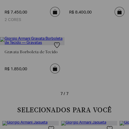
SOBRENOME*
R$
7
.
450
,
00
R$
8
.
400
,
00
2 CORES
DATA
DE
NASCIMENTO*
Gravata Borboleta de Tecido
Estou
R$
1
.
850
,
00
interessado
nas
seguintes
Marcas
e
tópicos
:
7 / 7
Selecionar
todos
SELECIONADOS PARA VOCÊ
Giorgio
Armani
Emporio
Armani