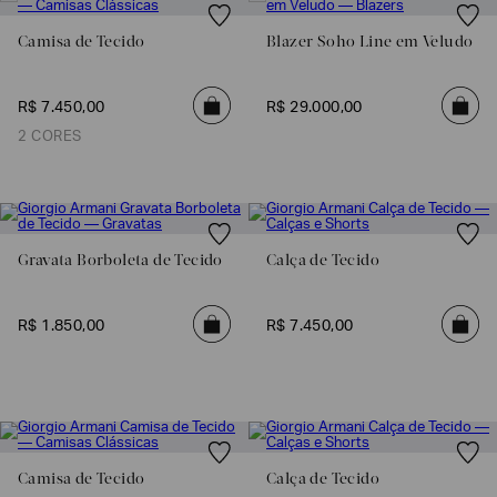
Camisa de Tecido
Blazer Soho Line em Veludo
R$
7
.
450
,
00
R$
29
.
000
,
00
2 CORES
Gravata Borboleta de Tecido
Calça de Tecido
Poderia
nos
R$
1
.
850
,
00
R$
7
.
450
,
00
contar
mais
sobre
você?
NOME*
Camisa de Tecido
Calça de Tecido