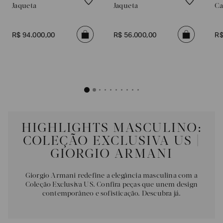
Jaqueta
Jaqueta
Ca
EA7
Armani
R$
94
.
000
,
00
R$
56
.
000
,
00
R
Exchange
Produtos
Femininos
Produtos
Masculinos
Armani/Silos
Armani
HIGHLIGHTS MASCULINO:
Values
COLEÇÃO EXCLUSIVA US |
GIORGIO ARMANI
Confirmar
suas
preferências
Giorgio Armani redefine a elegância masculina com a
Coleção Exclusiva US. Confira peças que unem design
contemporâneo e sofisticação. Descubra já.