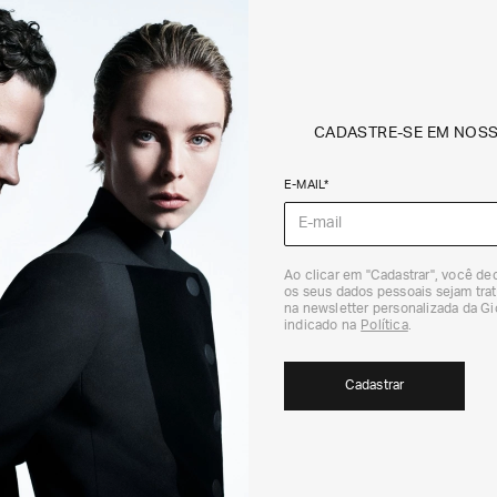
CADASTRE-SE EM NOS
E-MAIL*
Ao clicar em "Cadastrar", você d
os seus dados pessoais sejam trat
na newsletter personalizada da G
indicado na
Política
.
Cadastrar