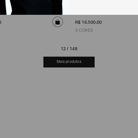
Calça com Pregas Simples em
Duplo de Seda
0
R$
16
.
500
,
00
3 CORES
12 / 148
Verde Escuro
Âmbar
Cinza
MOSTRAR MAIS