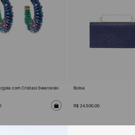
Argola com Cristais Swarovski
Bolsa
0
R$
24
.
500
,
00