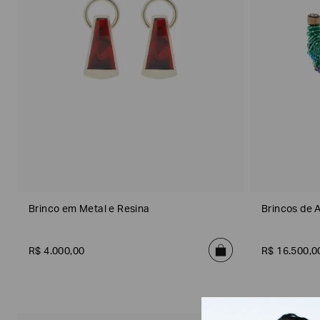
(
1
0
0
)
S
h
Gênero
o
e
s
(
1
7
)
S
o
Brinco em Metal e Resina
Brincos de 
f
t
A
c
R$
4
.
000
,
00
R$
16
.
500
,
0
c
e
Subcategorias
s
s
o