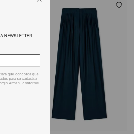
SA NEWSLETTER
eclara que concorda que
ados para se cadastrar
iorgio Armani, conforme