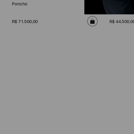
Poncho
Bolsa
R$
71
.
500
,
00
R$
44
.
500
,
0
Poderia
nos