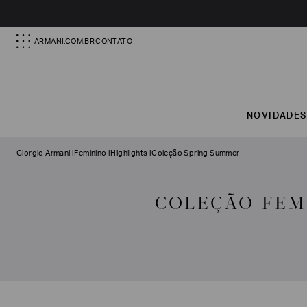
ARMANI.COM.BR
CONTATO
NOVIDADE
Giorgio Armani
|
Feminino
|
Highlights
|
Coleção Spring Summer
COLEÇÃO FEM