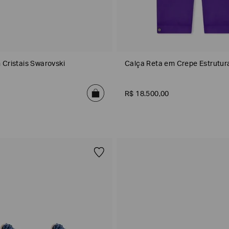
 Cristais Swarovski
Calça Reta em Crepe Estrutur
R$
18
.
500
,
00
Verde/Roxo