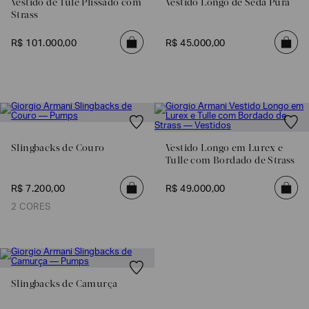
Vestido de Tule Plissado com
Vestido Longo de Seda Pura
Strass
R$
101
.
000
,
00
R$
45
.
000
,
00
Slingbacks de Couro
Vestido Longo em Lurex e
Tulle com Bordado de Strass
Poderia
R$
7
.
200
,
00
R$
49
.
000
,
00
nos
contar
2 CORES
mais
sobre
você?
NOME*
Slingbacks de Camurça