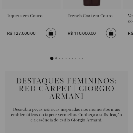
EA7
Jaqueta em Couro
Trench Coat em Couro
Ve
Armani
co
Exchange
Produtos
R$
127
.
000
,
00
R$
110
.
000
,
00
R
Femininos
Produtos
Masculinos
Armani/Silos
Armani
Values
DESTAQUES FEMININOS:
RED CARPET | GIORGIO
Confirmar
suas
ARMANI
preferências
Descubra peças icônicas inspiradas nos momentos mais
emblemáticos do tapete vermelho. Conheça a sofisticação
e a essência do estilo Giorgio Armani.