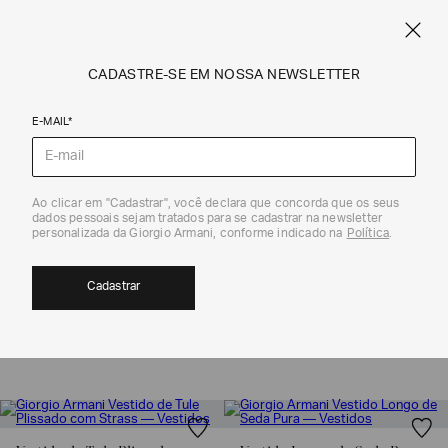
FRETE STANDARD GRÁTIS EM COMPRAS A PARTIR DE R$ 1.500
ARMANI.COM.BR
0
CADASTRE-SE EM NOSSA NEWSLETTER
E-MAIL*
Coleção
Ao clicar em "Cadastrar", você declara que concorda que os seus
dados pessoais sejam tratados para se cadastrar na newsletter
RED CARPET FEMININO| GIORGIO
personalizada da Giorgio Armani, conforme indicado na
Política
.
ARMANI
5
Cadastrar
MOSTRAR FILTROS
ORDENAR POR