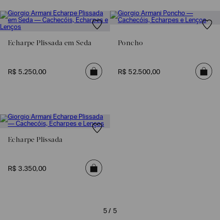
SOBRENOME*
Echarpe Plissada em Seda
Poncho
DATA
DE
NASCIMENTO*
R$
5
.
250
,
00
R$
52
.
500
,
00
Estou
interessado
nas
seguintes
Marcas
Echarpe Plissada
e
tópicos
:
Selecionar
R$
3
.
350
,
00
todos
Giorgio
Armani
5 / 5
Emporio
Armani