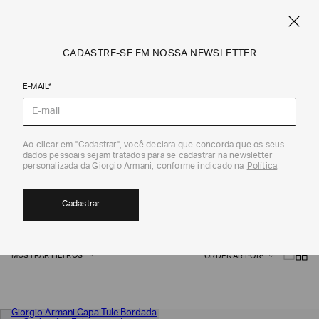
FRETE STANDARD GRÁTIS EM COMPRAS A PARTIR DE R$ 1.500
ARMANI.COM.BR
0
CADASTRE-SE EM NOSSA NEWSLETTER
E-MAIL*
Giorgio Armani
Ao clicar em "Cadastrar", você declara que concorda que os seus
dados pessoais sejam tratados para se cadastrar na newsletter
CACHECÓIS, ECHARPES E LENÇOS
personalizada da Giorgio Armani, conforme indicado na
Política
.
5
Cadastrar
MOSTRAR FILTROS
ORDENAR POR