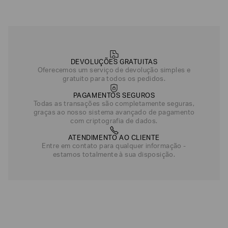
EA7
Armani
Exchange
Produtos
DEVOLUÇÕES GRATUITAS
Femininos
Oferecemos um serviço de devolução simples e
gratuito para todos os pedidos.
Produtos
Masculinos
PAGAMENTOS SEGUROS
Armani/Silos
Todas as transações são completamente seguras,
graças ao nosso sistema avançado de pagamento
com criptografia de dados.
Armani
Values
ATENDIMENTO AO CLIENTE
Entre em contato para qualquer informação -
Confirmar
estamos totalmente à sua disposição.
suas
preferências