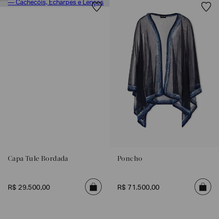
Poderia
nos
contar
mais
Capa Tule Bordada
Poncho
sobre
você?
R$
29
.
500
,
00
R$
71
.
500
,
00
NOME*