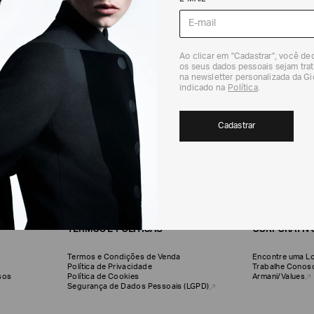
Ao clicar em "Cadastrar", você d
os seus dados pessoais sejam trat
na newsletter personalizada da G
indicado na
Política
.
CADASTRE-SE EM NOSSA NEWSLETTER
Cadastrar
Cadastrar
TERMOS E POLÍTICAS
CORPORATIV
Termos e Condições de Venda
Encontre uma Lo
Política de Privacidade
Trabalhe Conos
olsos
Política de Cookies
Armani/Values
Segurança de Dados Pessoais (LGPD)