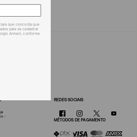
eclara que concorda que
ados para se cadastrar
iorgio Armani, conforme
O
REDES SOCIAIS
ja
co
MÉTODOS DE PAGAMENTO