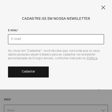
FRETE STANDARD GRÁTIS EM COMPRAS A PARTIR DE R$ 1.500
ARMANI.COM.BR
0
CADASTRE-SE EM NOSSA NEWSLETTER
E-MAIL*
Ao clicar em "Cadastrar", você declara que concorda que os seus
dados pessoais sejam tratados para se cadastrar na newsletter
personalizada da Giorgio Armani, conforme indicado na
Política
.
AGENDE SEU
Cadastrar
ATENDIMENTO
Faça o agendamento em nossa loja para uma experiência de
compra personalizada e dedicada exclusivamente a você.
*Campo Obrigatório
PAÍS*