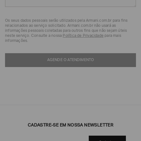
EA7
Armani
Os seus dados pessoais serão utilizados pela Armani.com.br para fins
Exchange
relacionados ao serviço solicitado. Armani.com.br não usará as
informações pessoais coletadas para outros fins que não sejam úteis
Produtos
neste serviço. Consulte a nossa
Política de Privacidade
para mais
Femininos
informações.
Produtos
Masculinos
AGENDE O ATENDIMENTO
Armani/Silos
Armani
Values
Confirmar
suas
preferências
CADASTRE-SE EM NOSSA NEWSLETTER