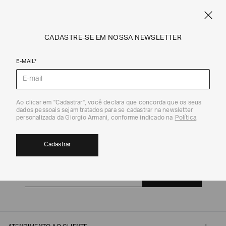
SPRING SUMMER SALE
ARMANI.COM.BR
0
CADASTRE-SE EM NOSSA NEWSLETTER
E-MAIL*
Ao clicar em "Cadastrar", você declara que concorda que os seus
dados pessoais sejam tratados para se cadastrar na newsletter
personalizada da Giorgio Armani, conforme indicado na
Política
.
Cadastrar
CADASTRE-SE EM NOSSA NEWSLETTER
Cadastrar