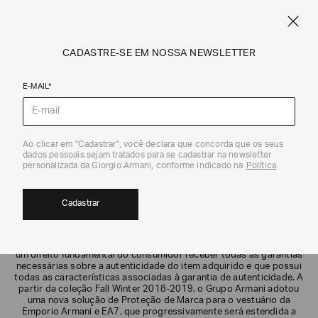
FRETE STANDARD GRÁTIS EM COMPRAS A PARTIR DE R$ 1.500
ARMANI.COM.BR
0
CADASTRE-SE EM NOSSA NEWSLETTER
E-MAIL*
AUTENTICIDADE
Ao clicar em "Cadastrar", você declara que concorda que os seus
dados pessoais sejam tratados para se cadastrar na newsletter
personalizada da Giorgio Armani, conforme indicado na
Política
.
Cadastrar
O Grupo Armani valoriza seus clientes e está comprometido em
garantir a qualidade e a segurança de seus produtos. Portanto, é
um direito fundamental do consumidor receber todas as garantias
necessárias sobre a autenticidade do item adquirido e que possui
todas as características associadas à garantia de autenticidade. A
partir da coleção Fall Winter 2018-2019, o Grupo Armani adotou
uma nova solução de Proteção de Marca para o vestuário da
Emporio Armani e EA7, que progressivamente será estendida a