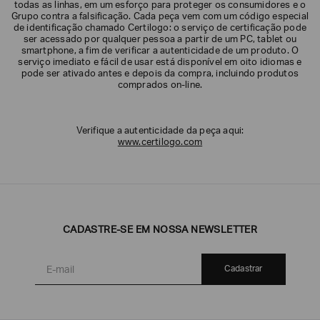
todas as linhas, em um esforço para proteger os consumidores e o
Grupo contra a falsificação. Cada peça vem com um código especial
de identificação chamado Certilogo: o serviço de certificação pode
ser acessado por qualquer pessoa a partir de um PC, tablet ou
smartphone, a fim de verificar a autenticidade de um produto. O
serviço imediato e fácil de usar está disponível em oito idiomas e
pode ser ativado antes e depois da compra, incluindo produtos
comprados on-line.
Verifique a autenticidade da peça aqui:
www.certilogo.com
Poderia
nos
contar
mais
CADASTRE-SE EM NOSSA NEWSLETTER
sobre
você?
Cadastrar
NOME*