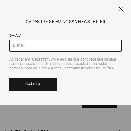
CUPOM SALE10: +10% OFF ADICIONAL NAS EXCLUSIVIDADES ONLINE
EM SALE A|X
ARMANI.COM.BR
0
CADASTRE-SE EM NOSSA NEWSLETTER
E-MAIL*
Ao clicar em "Cadastrar", você declara que concorda que os seus
dados pessoais sejam tratados para se cadastrar na newsletter
personalizada da Giorgio Armani, conforme indicado na
Política
.
Cadastrar
CADASTRE-SE EM NOSSA NEWSLETTER
Cadastrar