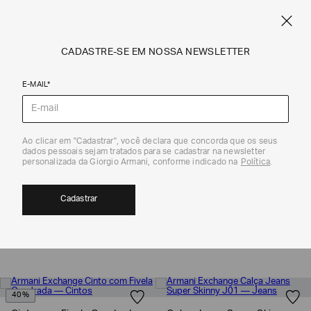
CUPOM SALE10: +10% OFF ADICIONAL NAS EXCLUSIVIDADES ONLINE
EM SALE A|X
ARMANI.COM.BR
0
CADASTRE-SE EM NOSSA NEWSLETTER
E-MAIL*
Coleção
Ao clicar em "Cadastrar", você declara que concorda que os seus
dados pessoais sejam tratados para se cadastrar na newsletter
personalizada da Giorgio Armani, conforme indicado na
Política
.
PRESENTES PARA ELA | ARMANI EXCHANGE
23
Cadastrar
MOSTRAR FILTROS
ORDENAR POR
40%