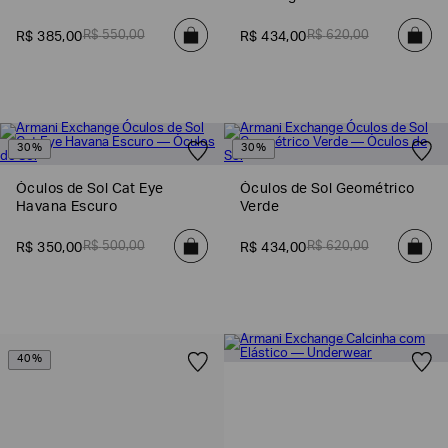
SOBRENOME*
R$
550
,
00
R$
620
,
00
R$
385
,
00
R$
434
,
00
DATA
DE
NASCIMENTO*
30%
30%
Óculos de Sol Cat Eye
Óculos de Sol Geométrico
Havana Escuro
Verde
Estou
interessado
R$
500
,
00
R$
620
,
00
R$
350
,
00
R$
434
,
00
nas
seguintes
Marcas
e
tópicos
:
Selecionar
todos
40%
Giorgio
Armani
Emporio
Armani