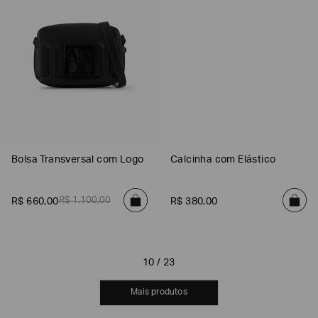
EA7
Armani
Exchange
Produtos
Femininos
Produtos
Masculinos
Armani/Silos
Bolsa Transversal com Logo
Calcinha com Elástico
Armani
Values
R$
1
.
100
,
00
R$
660
,
00
R$
380
,
00
Confirmar
suas
preferências
10 / 23
MOSTRAR MAIS