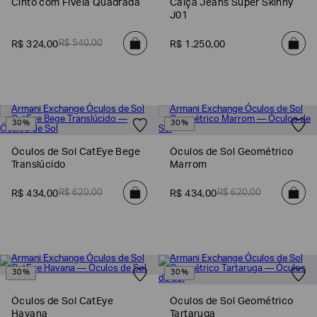
Cinto com Fivela Quadrada
Calça Jeans Super Skinny
J01
R$
540
,
00
R$
324
,
00
R$
1
.
250
,
00
30%
30%
Óculos de Sol CatEye Bege
Óculos de Sol Geométrico
Translúcido
Marrom
Poderia
R$
620
,
00
R$
620
,
00
R$
434
,
00
R$
434
,
00
nos
contar
mais
sobre
você?
30%
30%
NOME*
Óculos de Sol CatEye
Óculos de Sol Geométrico
Havana
Tartaruga