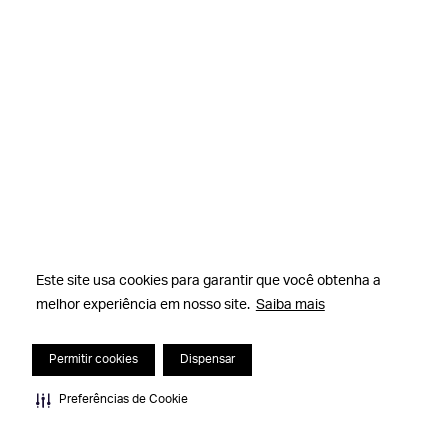
Este site usa cookies para garantir que você obtenha a
Este site usa cookies para garantir que você obtenha a
melhor experiência em nosso site.
melhor experiência em nosso site.
Saiba mais
Saiba mais
Permitir cookies
Permitir cookies
Dispensar
Dispensar
Preferências de Cookie
Preferências de Cookie