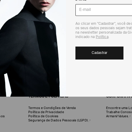
Ao clicar em "Cadastrar", você d
os seus dados pessoais sejam trat
na newsletter personalizada da G
indicado na
Política
.
CADASTRE-SE EM NOSSA NEWSLETTER
Cadastrar
Cadastrar
TERMOS E POLÍTICAS
CORPORATIV
Termos e Condições de Venda
Encontre uma Lo
Política de Privacidade
Trabalhe Conos
olsos
Política de Cookies
Armani/Values
Segurança de Dados Pessoais (LGPD)