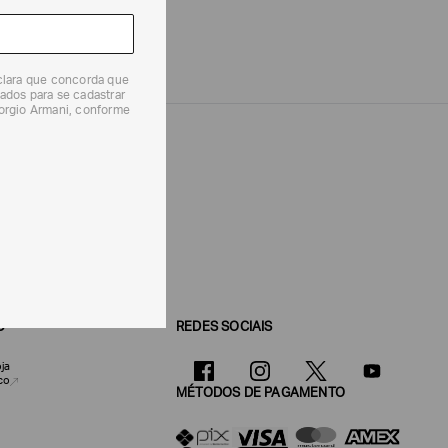
eclara que concorda que
ados para se cadastrar
iorgio Armani, conforme
O
REDES SOCIAIS
ja
co
MÉTODOS DE PAGAMENTO