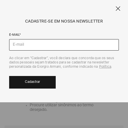
SPRING SUMMER SALE
ARMANI.COM.BR
0
CADASTRE-SE EM NOSSA NEWSLETTER
E-MAIL*
OOPS!
Ao clicar em "Cadastrar", você declara que concorda que os seus
dados pessoais sejam tratados para se cadastrar na newsletter
personalizada da Giorgio Armani, conforme indicado na
Política
.
Nenhum produto foi encontrado
O que eu faço?
Cadastrar
Verifique os termos digitados.
Tente utilizar uma única palavra.
Utilize termos genéricos na busca.
Procure utilizar sinônimos ao termo
desejado.