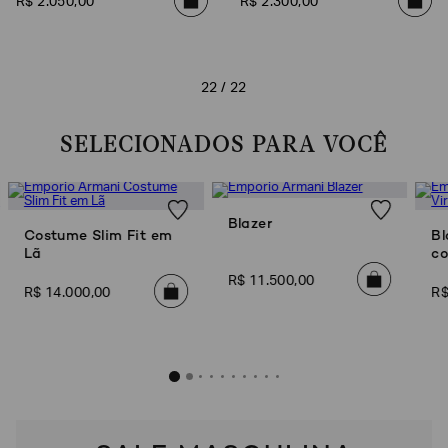
R$
2
.
050
,
00
R$
2
.
300
,
00
22 / 22
SELECIONADOS PARA VOCÊ
Blazer
Costume Slim Fit em
Bl
Lã
co
R$
11
.
500
,
00
R$
14
.
000
,
00
R