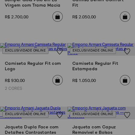
Virgem com Trama Macia
Fit
EA7
R$
2
.
700
,
00
R$
2
.
050
,
00
Armani
Exchange
Produtos
Femininos
Produtos
EXCLUSIVIDADE ONLINE
EXCLUSIVIDADE ONLINE
Masculinos
Armani/Silos
Camiseta Regular Fit com
Camiseta Regular Fit
Logo
Estampada
Armani
Values
R$
930
,
00
R$
1
.
050
,
00
2 CORES
Confirmar
suas
preferências
EXCLUSIVIDADE ONLINE
EXCLUSIVIDADE ONLINE
Jaqueta Dupla Face com
Jaqueta com Capuz
Detalhes Contrastantes
Removível e Bolsos