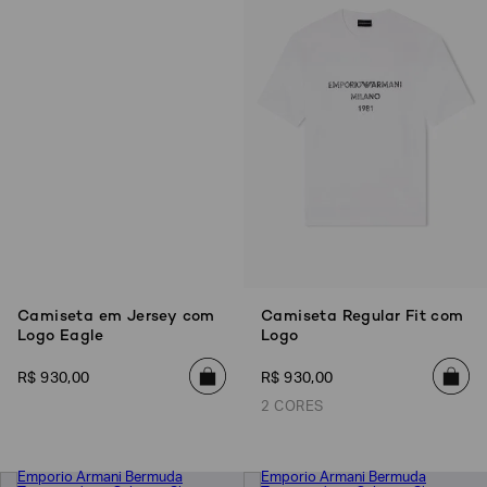
Poderia
nos
Camiseta em Jersey com
Camiseta Regular Fit com
contar
Logo Eagle
Logo
mais
sobre
você?
R$
930
,
00
R$
930
,
00
2 CORES
NOME*