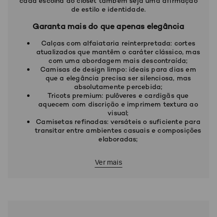
cada escolha do closet também seja uma afirmação
de estilo e identidade.
Garanta mais do que apenas elegância
Calças com alfaiataria reinterpretada: cortes
atualizados que mantêm o caráter clássico, mas
com uma abordagem mais descontraída;
Camisas de design limpo: ideais para dias em
que a elegância precisa ser silenciosa, mas
absolutamente percebida;
Tricots premium: pulôveres e cardigãs que
aquecem com discrição e imprimem textura ao
visual;
Camisetas refinadas: versáteis o suficiente para
transitar entre ambientes casuais e composições
elaboradas;
Ver mais