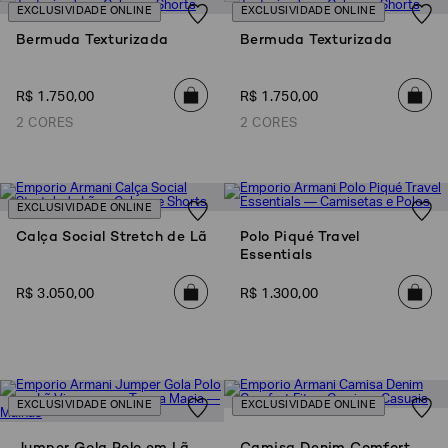
EXCLUSIVIDADE ONLINE
EXCLUSIVIDADE ONLINE
SOBRENOME*
Bermuda Texturizada
Bermuda Texturizada
R$
1
.
750
,
00
R$
1
.
750
,
00
DATA
DE
NASCIMENTO*
2 CORES
2 CORES
EXCLUSIVIDADE ONLINE
Estou
Calça Social Stretch de Lã
Polo Piqué Travel
interessado
Essentials
nas
seguintes
Marcas
R$
3
.
050
,
00
R$
1
.
300
,
00
e
tópicos
:
Selecionar
todos
Giorgio
Armani
EXCLUSIVIDADE ONLINE
EXCLUSIVIDADE ONLINE
Emporio
Jumper Gola Polo em Lã
Camisa Denim Comfort
Armani