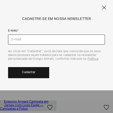
SPRING SUMMER SALE
ARMANI.COM.BR
0
CADASTRE-SE EM NOSSA NEWSLETTER
E-MAIL*
Coleção
Ao clicar em "Cadastrar", você declara que concorda que os seus
dados pessoais sejam tratados para se cadastrar na newsletter
TODAS AS ROUPAS SALE MASCULINO|
personalizada da Giorgio Armani, conforme indicado na
Política
.
EMPORIO ARMANI
22
Cadastrar
MOSTRAR FILTROS
ORDENAR POR