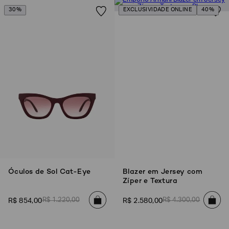
30%
EXCLUSIVIDADE ONLINE
40%
EA7
Armani
Exchange
Produtos
Femininos
Produtos
Masculinos
Armani/Silos
Armani
Values
Confirmar
suas
preferências
Óculos de Sol Cat-Eye
Blazer em Jersey com
Zíper e Textura
R$
1
.
220
,
00
R$
4
.
300
,
00
R$
854
,
00
R$
2
.
580
,
00