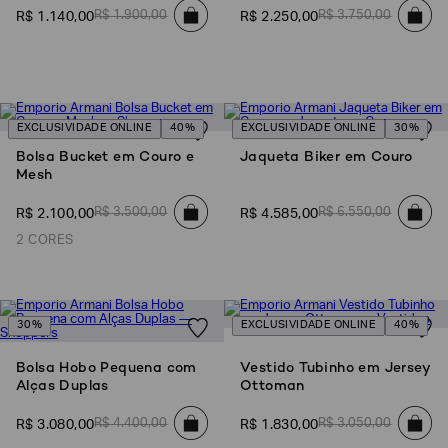
R$
1
.
900
,
00
R$
3
.
750
,
00
R$
1
.
140
,
00
R$
2
.
250
,
00
EXCLUSIVIDADE ONLINE
40%
EXCLUSIVIDADE ONLINE
30%
Bolsa Bucket em Couro e
Jaqueta Biker em Couro
Mesh
R$
3
.
500
,
00
R$
6
.
550
,
00
R$
2
.
100
,
00
R$
4
.
585
,
00
2 CORES
30%
EXCLUSIVIDADE ONLINE
40%
Bolsa Hobo Pequena com
Vestido Tubinho em Jersey
Alças Duplas
Ottoman
R$
4
.
400
,
00
R$
3
.
050
,
00
R$
3
.
080
,
00
R$
1
.
830
,
00