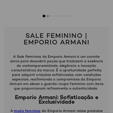
SALE FEMININO |
EMPORIO ARMANI
A Sale Feminina da Emporio Armani é um convite
único para descobrir peças que traduzem a essência
de contemporaneidade, elegância e inovação
característica da marca. É a oportunidade perfeita
para adquirir criações sofisticadas com condições
especiais, reafirmando o compromisso da Emporio
Armani em elevar o guarda-roupa feminino com itens
que proporcionam refinamento e autenticidade.
Emporio Armani: Sofisticação e
Exclusividade
A
moda feminina
da Emporio Armani reúne produtos