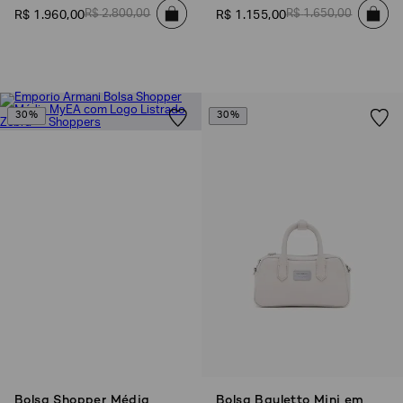
R$
2
.
800
,
00
R$
1
.
650
,
00
R$
1
.
960
,
00
R$
1
.
155
,
00
30%
30%
Bolsa Shopper Média
Bolsa Bauletto Mini em