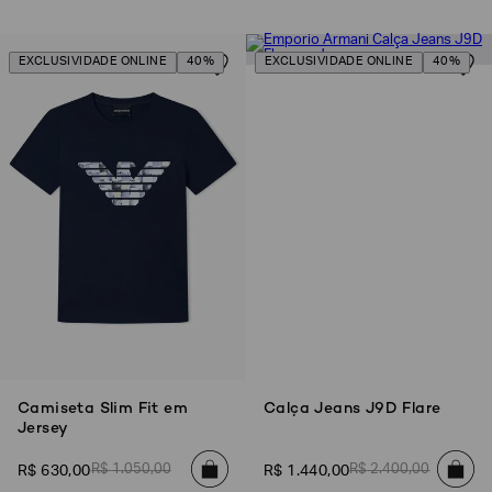
EXCLUSIVIDADE ONLINE
40%
EXCLUSIVIDADE ONLINE
40%
Camiseta Slim Fit em
Calça Jeans J9D Flare
Jersey
R$
1
.
050
,
00
R$
2
.
400
,
00
R$
630
,
00
R$
1
.
440
,
00