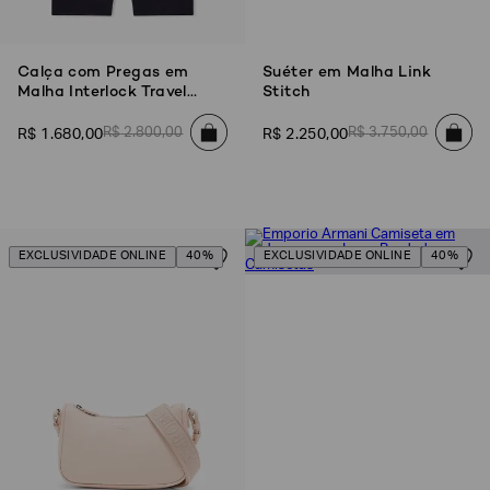
Calça com Pregas em
Suéter em Malha Link
Malha Interlock Travel
Stitch
Essentials
R$
2
.
800
,
00
R$
3
.
750
,
00
R$
1
.
680
,
00
R$
2
.
250
,
00
EXCLUSIVIDADE ONLINE
40%
EXCLUSIVIDADE ONLINE
40%