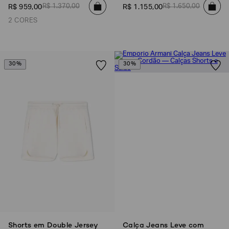
R$
1
.
370
,
00
R$
1
.
650
,
00
R$
959
,
00
R$
1
.
155
,
00
2 CORES
30%
30%
Shorts em Double Jersey
Calça Jeans Leve com