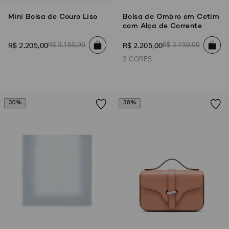
Mini Bolsa de Couro Liso
Bolsa de Ombro em Cetim
com Alça de Corrente
R$
3
.
150
,
00
R$
3
.
150
,
00
R$
2
.
205
,
00
R$
2
.
205
,
00
2 CORES
30%
30%