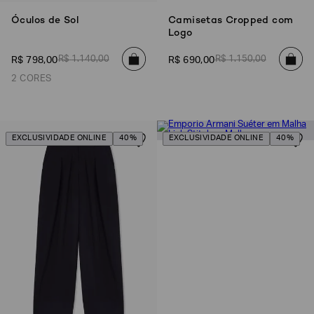
Óculos de Sol
Camisetas Cropped com
Logo
R$
1
.
140
,
00
R$
1
.
150
,
00
R$
798
,
00
R$
690
,
00
2 CORES
EXCLUSIVIDADE ONLINE
40%
EXCLUSIVIDADE ONLINE
40%