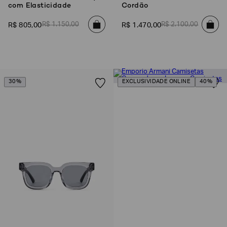
com Elasticidade
Cordão
R$
1
.
150
,
00
R$
2
.
100
,
00
R$
805
,
00
R$
1
.
470
,
00
30%
EXCLUSIVIDADE ONLINE
40%