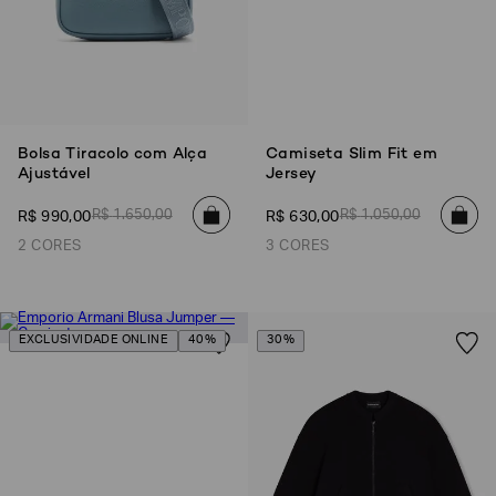
Bolsa Tiracolo com Alça
Camiseta Slim Fit em
Ajustável
Jersey
R$
1
.
650
,
00
R$
1
.
050
,
00
R$
990
,
00
R$
630
,
00
2 CORES
3 CORES
EXCLUSIVIDADE ONLINE
40%
30%