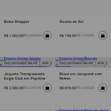
SOBRENOME*
Bolsa Shopper
Óculos de Sol
DATA
DE
NASCIMENTO*
R$
2
.
600
,
00
R$
1
.
140
,
00
R$
1
.
560
,
00
R$
798
,
00
Estou
interessado
nas
EXCLUSIVIDADE ONLINE
40%
EXCLUSIVIDADE ONLINE
40%
seguintes
Marcas
Jaqueta Transpassada
Blusa em Jacquard com
e
tópicos
:
Eagle Club em Popeline
Relevo
Selecionar
todos
R$
4
.
300
,
00
R$
1
.
450
,
00
R$
2
.
580
,
00
R$
870
,
00
Giorgio
Armani
Emporio
Armani