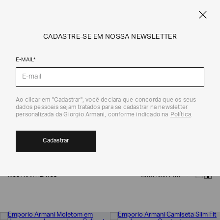
FRETE STANDARD GRÁTIS EM COMPRAS A PARTIR DE R$ 1.500
ARMANI.COM.BR
0
CADASTRE-SE EM NOSSA NEWSLETTER
E-MAIL*
Emporio Armani
Ao clicar em "Cadastrar", você declara que concorda que os seus
dados pessoais sejam tratados para se cadastrar na newsletter
SALE FEMININO | EMPORIO ARMANI
personalizada da Giorgio Armani, conforme indicado na
Política
.
45
Cadastrar
MOSTRAR FILTROS
ORDENAR POR