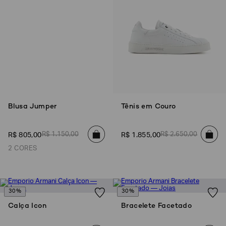
Blusa Jumper
Tênis em Couro
R$
1
.
150
,
00
R$
2
.
650
,
00
R$
805
,
00
R$
1
.
855
,
00
2 CORES
30%
30%
Calça Icon
Bracelete Facetado