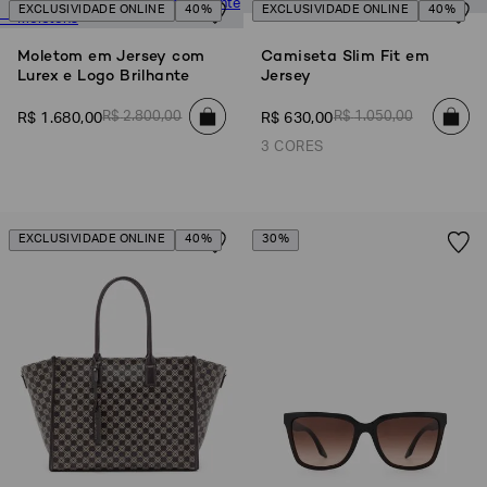
EXCLUSIVIDADE ONLINE
40%
EXCLUSIVIDADE ONLINE
40%
Moletom em Jersey com
Camiseta Slim Fit em
Lurex e Logo Brilhante
Jersey
R$
2
.
800
,
00
R$
1
.
050
,
00
R$
1
.
680
,
00
R$
630
,
00
3 CORES
EXCLUSIVIDADE ONLINE
40%
30%
Poderia
nos
contar
mais
sobre
você?
NOME*