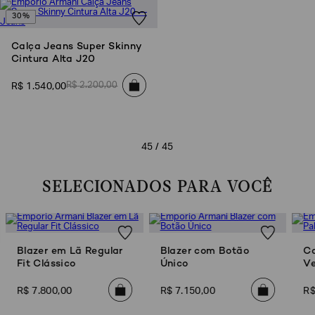
30%
Calça Jeans Super Skinny
Cintura Alta J20
R$
2
.
200
,
00
R$
1
.
540
,
00
45 / 45
SELECIONADOS PARA VOCÊ
Blazer em Lã Regular
Blazer com Botão
Ca
Fit Clássico
Único
Ve
R$
7
.
800
,
00
R$
7
.
150
,
00
R