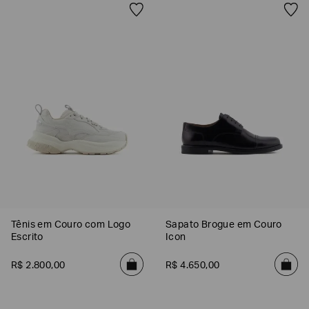
SOBRENOME*
DATA
DE
NASCIMENTO*
Estou
interessado
nas
seguintes
Marcas
e
tópicos
:
Tênis em Couro com Logo
Sapato Brogue em Couro
Selecionar
Escrito
Icon
todos
R$
2
.
800
,
00
R$
4
.
650
,
00
Giorgio
Armani
Emporio
Armani