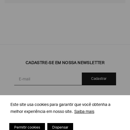
CADASTRE-SE EM NOSSA NEWSLETTER
Cadastrar
Este site usa cookies para garantir que você obtenha a
Este site usa cookies para garantir que você obtenha a
ATENDIMENTO AO CLIENTE
melhor experiência em nosso site.
melhor experiência em nosso site.
Saiba mais
Saiba mais
Contato
Meu pedido
Minha conta
ENTREGA & DEVOLUÇÕES
Permitir cookies
Permitir cookies
Dispensar
Dispensar
Pagamento