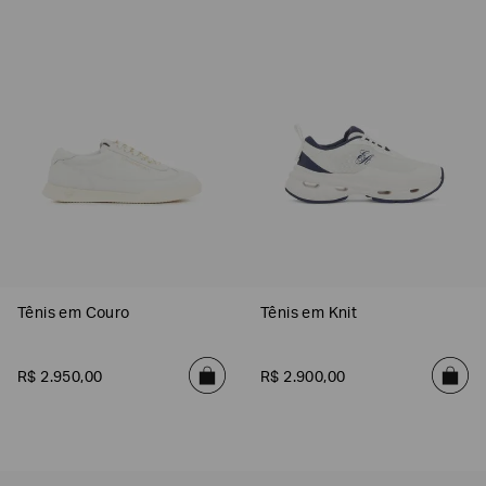
Poderia
nos
Tênis em Couro
Tênis em Knit
contar
mais
sobre
você?
R$
2
.
950
,
00
R$
2
.
900
,
00
NOME*