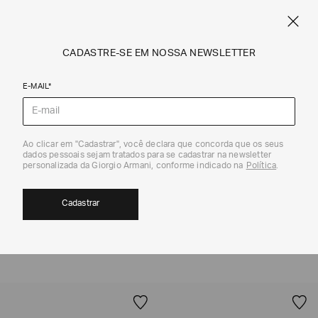
SPRING SUMMER SALE
ARMANI.COM.BR
0
CADASTRE-SE EM NOSSA NEWSLETTER
E-MAIL*
Emporio Armani
Ao clicar em "Cadastrar", você declara que concorda que os seus
dados pessoais sejam tratados para se cadastrar na newsletter
CALÇADOS FEMININOS | NOVIDADES
personalizada da Giorgio Armani, conforme indicado na
Política
.
EMPORIO ARMANI
4
Cadastrar
MOSTRAR FILTROS
ORDENAR POR