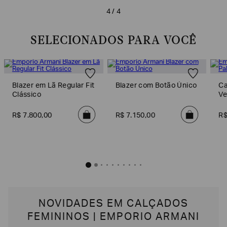
4 / 4
EA7
Armani
SELECIONADOS PARA VOCÊ
Exchange
Produtos
Femininos
Produtos
Blazer em Lã Regular Fit
Blazer com Botão Único
Ca
Masculinos
Clássico
Ve
Armani/Silos
R$
7
.
800
,
00
R$
7
.
150
,
00
R
Armani
Values
Confirmar
suas
preferências
NOVIDADES EM CALÇADOS
FEMININOS | EMPORIO ARMANI