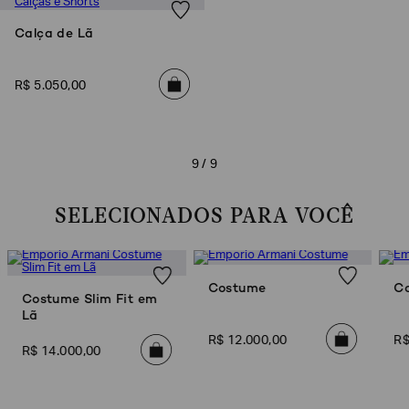
Calça de Lã
R$
5
.
050
,
00
9 / 9
SELECIONADOS PARA VOCÊ
Costume
C
Costume Slim Fit em
Lã
R$
12
.
000
,
00
R
R$
14
.
000
,
00