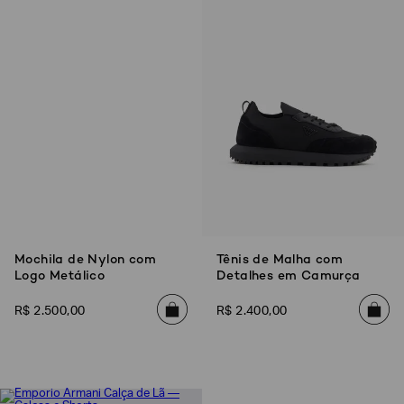
EA7
Armani
Exchange
Produtos
Femininos
Produtos
Masculinos
Armani/Silos
Armani
Values
Mochila de Nylon com
Tênis de Malha com
Logo Metálico
Detalhes em Camurça
Confirmar
suas
preferências
R$
2
.
500
,
00
R$
2
.
400
,
00