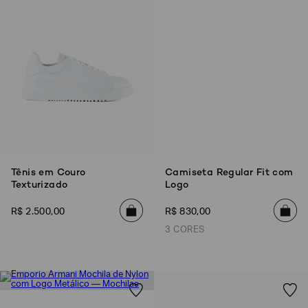
SOBRENOME*
DATA
DE
NASCIMENTO*
Estou
interessado
Tênis em Couro
Camiseta Regular Fit com
nas
Texturizado
Logo
seguintes
Marcas
e
R$
2
.
500
,
00
R$
830
,
00
tópicos
:
3 CORES
Selecionar
todos
Giorgio
Armani
Emporio
Armani