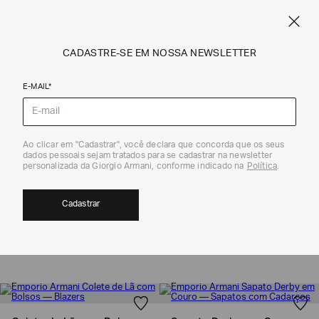
FRETE STANDARD GRÁTIS EM COMPRAS A PARTIR DE R$ 1.500
ARMANI.COM.BR
0
CADASTRE-SE EM NOSSA NEWSLETTER
E-MAIL*
Coleção
Ao clicar em "Cadastrar", você declara que concorda que os seus
dados pessoais sejam tratados para se cadastrar na newsletter
personalizada da Giorgio Armani, conforme indicado na
Política
.
BASICS MASCULINO| EMPORIO ARMANI
9
Cadastrar
MOSTRAR FILTROS
ORDENAR POR