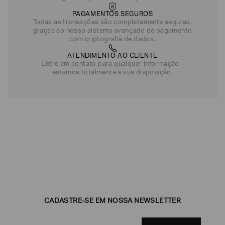
PAGAMENTOS SEGUROS
Todas as transações são completamente seguras,
graças ao nosso sistema avançado de pagamento
com criptografia de dados.
ATENDIMENTO AO CLIENTE
Entre em contato para qualquer informação -
estamos totalmente à sua disposição.
CADASTRE-SE EM NOSSA NEWSLETTER