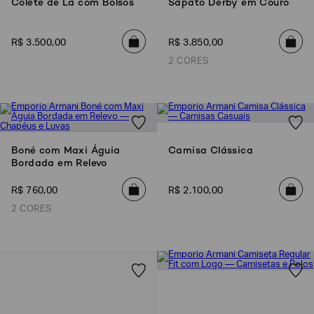
Colete de Lã com Bolsos
Sapato Derby em Couro
R$
3
.
500
,
00
R$
3
.
850
,
00
2 CORES
Boné com Maxi Águia
Camisa Clássica
Bordada em Relevo
Poderia
R$
760
,
00
R$
2
.
100
,
00
nos
2 CORES
contar
mais
sobre
você?
NOME*