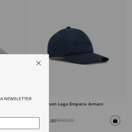
SA NEWSLETTER
m Denim
Boné com Logo Emporio Armani
R$
830
,
00
R$
581
,
00