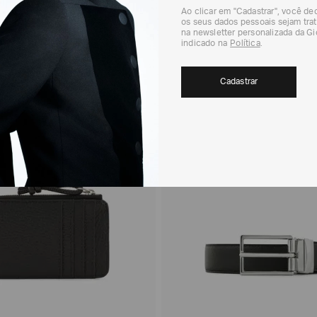
Ao clicar em "Cadastrar", você d
os seus dados pessoais sejam trat
na newsletter personalizada da G
indicado na
Política
.
E ONLINE
Cadastrar