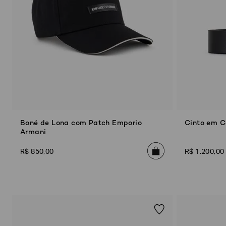
seguintes
Marcas
e
tópicos
:
Selecionar
todos
Giorgio
Armani
Produtos
Femininos
Confirmar
Boné de Lona com Patch Emporio
Cinto em C
suas
Armani
preferências
R$
850
,
00
R$
1
.
200
,
00