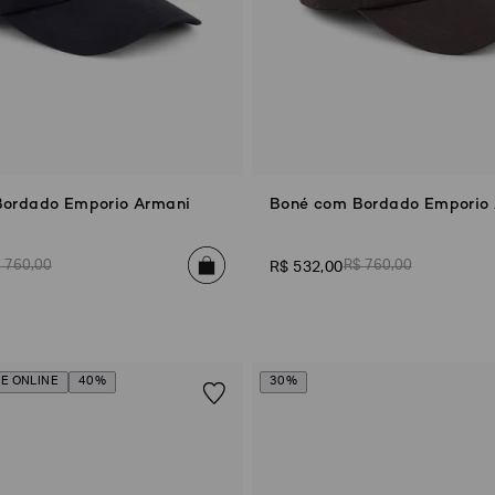
Bordado Emporio Armani
Boné com Bordado Emporio
$
760
,
00
R$
760
,
00
R$
532
,
00
E ONLINE
40%
30%