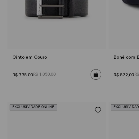
1
H
Gênero
4
a
)
t
s
(
5
)
S
m
a
Cinto em Couro
Boné com 
l
l
L
e
R$
1
.
050
,
00
R
R$
735
,
00
R$
532
,
00
a
t
Material
h
e
r
G
EXCLUSIVIDADE ONLINE
EXCLUSIVIDAD
o
o
d
s
(