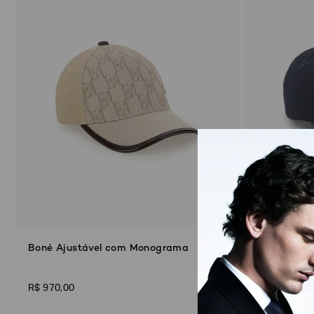
2
)
T
i
e
s
Subcategorias
(
2
)
Boné Ajustável com Monograma
Boné com 
Sustentável
R
R$
970
,
00
R$
510
,
00