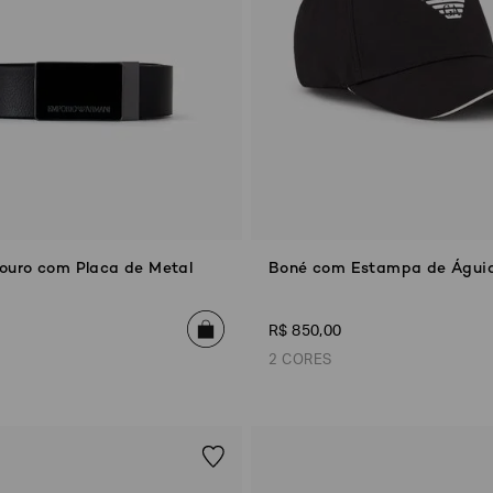
Emporio
EA7
Armani
Armani
Exchange
Produtos
Armani/Silos
Armani
Masculinos
Values
ouro com Placa de Metal
Boné com Estampa de Águi
R$
850
,
00
2 CORES
Preto
Off White