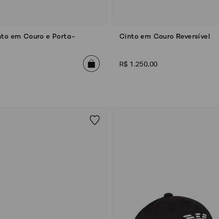
nto em Couro e Porta-
Cinto em Couro Reversível
R$
1
.
250
,
00
DATA DE NASCIMENTO*