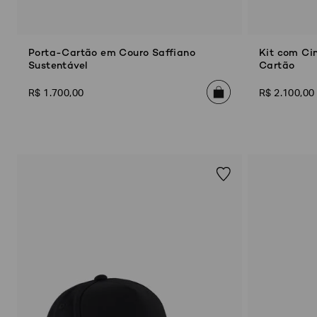
Porta-Cartão em Couro Saffiano
Kit com Ci
Sustentável
Cartão
R$
1
.
700
,
00
R$
2
.
100
,
00
Poderia
nos
contar
mais
sobre
você?
NOME*
SOBRENOME*
Estou
interessado
nas