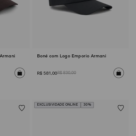
 Armani
Boné com Logo Emporio Armani
R$
830
,
00
R$
581
,
00
EXCLUSIVIDADE ONLINE
30%