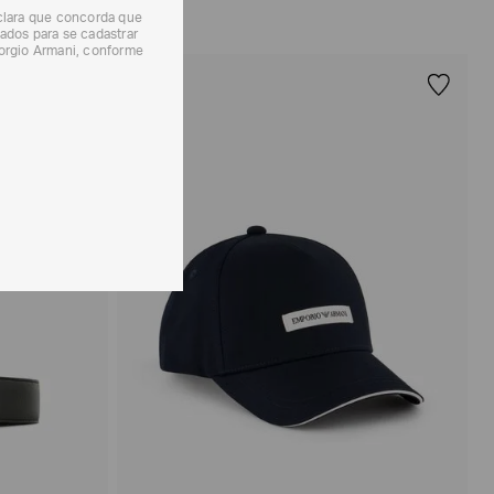
eclara que concorda que
ados para se cadastrar
iorgio Armani, conforme