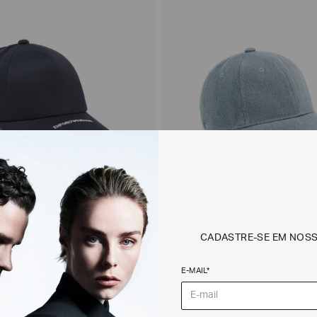
CADASTRE-SE EM NOS
Logo Bordado
Boné Icon Estilo Baseball e
E-MAIL*
$
850
,
00
R$
1
.
650
,
00
R$
1
.
155
,
00