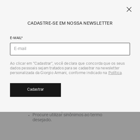
SPRING SUMMER SALE
ARMANI.COM.BR
0
CADASTRE-SE EM NOSSA NEWSLETTER
E-MAIL*
OOPS!
Ao clicar em "Cadastrar", você declara que concorda que os seus
dados pessoais sejam tratados para se cadastrar na newsletter
personalizada da Giorgio Armani, conforme indicado na
Política
.
Nenhum produto foi encontrado
O que eu faço?
Cadastrar
Verifique os termos digitados.
Tente utilizar uma única palavra.
Utilize termos genéricos na busca.
Procure utilizar sinônimos ao termo
desejado.