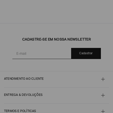
CADASTRE-SE EM NOSSA NEWSLETTER
Cadastrar
ATENDIMENTO AO CLIENTE
Contato
Meu pedido
Minha conta
ENTREGA & DEVOLUÇÕES
Pagamento
Nossos serviços
Envio e Embalagem
Guia de Tamanhos
Acompanhe seu Pedido
Guia de Cuidados
Devoluções, Trocas e Reembolsos
TERMOS E POLÍTICAS
Autenticidade