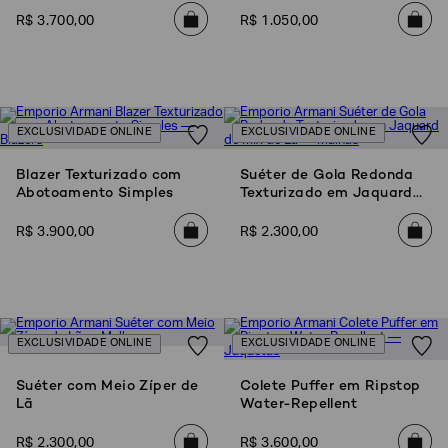
SOBRENOME*
R$
3
.
700
,
00
R$
1
.
050
,
00
DATA
DE
NASCIMENTO*
EXCLUSIVIDADE ONLINE
EXCLUSIVIDADE ONLINE
Blazer Texturizado com
Suéter de Gola Redonda
Abotoamento Simples
Texturizado em Jaquard
de Mix de Lã
Estou
R$
3
.
900
,
00
R$
2
.
300
,
00
interessado
nas
seguintes
Marcas
e
tópicos
:
Selecionar
EXCLUSIVIDADE ONLINE
EXCLUSIVIDADE ONLINE
todos
Suéter com Meio Zíper de
Colete Puffer em Ripstop
Giorgio
Armani
Lã
Water-Repellent
Emporio
R$
2
.
300
,
00
R$
3
.
600
,
00
Armani