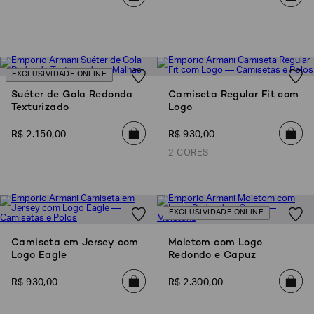
EA7
Armani
Exchange
EXCLUSIVIDADE ONLINE
Produtos
Femininos
Suéter de Gola Redonda
Camiseta Regular Fit com
Texturizado
Logo
Produtos
Masculinos
R$
2
.
150
,
00
R$
930
,
00
Armani/Silos
2 CORES
Armani
Values
Confirmar
EXCLUSIVIDADE ONLINE
suas
preferências
Camiseta em Jersey com
Moletom com Logo
Logo Eagle
Redondo e Capuz
R$
930
,
00
R$
2
.
300
,
00