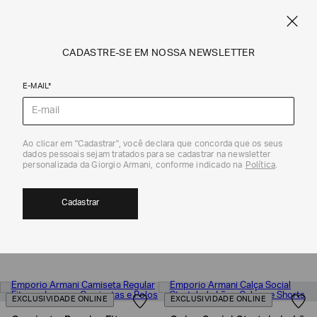
FRETE STANDARD GRÁTIS EM COMPRAS A PARTIR DE R$ 1.500
ARMANI.COM.BR
0
CADASTRE-SE EM NOSSA NEWSLETTER
E-MAIL*
Emporio Armani
Ao clicar em "Cadastrar", você declara que concorda que os seus
dados pessoais sejam tratados para se cadastrar na newsletter
BLACK FRIDAY MASCULINO| EMPORIO
personalizada da Giorgio Armani, conforme indicado na
Política
.
ARMANI
22
Cadastrar
MOSTRAR FILTROS
ORDENAR POR
EXCLUSIVIDADE ONLINE
EXCLUSIVIDADE ONLINE