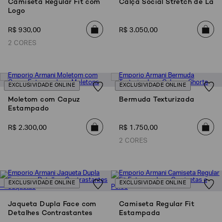
Camiseta Regular Fit com
Calça Social Stretch de Lã
Logo
R$
930
,
00
R$
3
.
050
,
00
2 CORES
EXCLUSIVIDADE ONLINE
EXCLUSIVIDADE ONLINE
Moletom com Capuz
Bermuda Texturizada
Estampado
R$
2
.
300
,
00
R$
1
.
750
,
00
Poderia
nos
2 CORES
contar
mais
sobre
você?
EXCLUSIVIDADE ONLINE
EXCLUSIVIDADE ONLINE
NOME*
Jaqueta Dupla Face com
Camiseta Regular Fit
Detalhes Contrastantes
Estampada