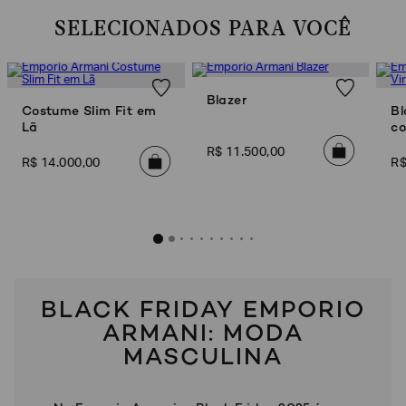
SELECIONADOS PARA VOCÊ
Blazer
Costume Slim Fit em
Bl
Lã
co
R$
11
.
500
,
00
R$
14
.
000
,
00
R
BLACK FRIDAY EMPORIO
ARMANI: MODA
MASCULINA