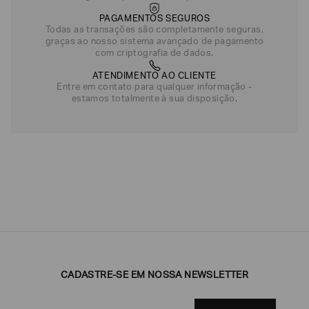
PAGAMENTOS SEGUROS
Todas as transações são completamente seguras,
graças ao nosso sistema avançado de pagamento
com criptografia de dados.
ATENDIMENTO AO CLIENTE
Entre em contato para qualquer informação -
estamos totalmente à sua disposição.
CADASTRE-SE EM NOSSA NEWSLETTER