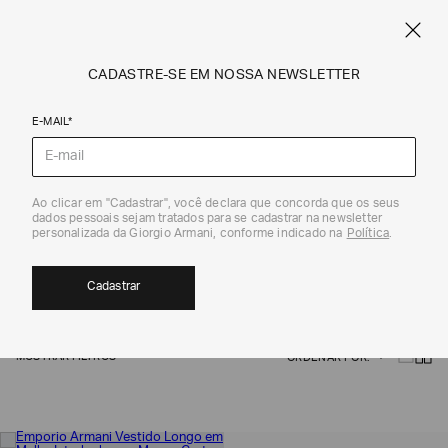
SPRING SUMMER SALE
ARMANI.COM.BR
0
CADASTRE-SE EM NOSSA NEWSLETTER
E-MAIL*
Emporio Armani
Ao clicar em "Cadastrar", você declara que concorda que os seus
dados pessoais sejam tratados para se cadastrar na newsletter
EMPORIO ARMANI
personalizada da Giorgio Armani, conforme indicado na
Política
.
478
Cadastrar
MOSTRAR FILTROS
ORDENAR POR