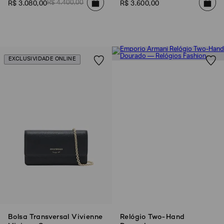
R$
4
.
400
,
00
R$
3
.
080
,
00
R$
3
.
600
,
00
EXCLUSIVIDADE ONLINE
Bolsa Transversal Vivienne
Relógio Two-Hand