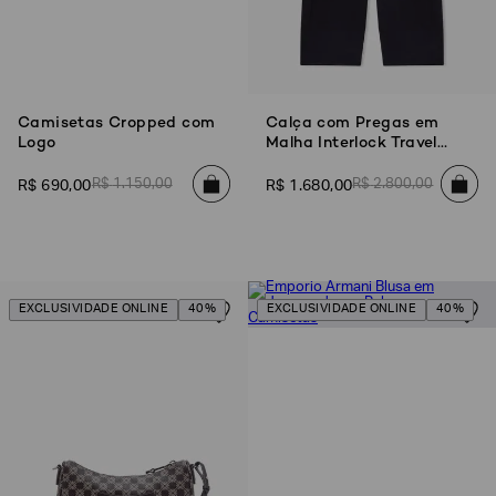
EA7
Armani
Exchange
Camisetas Cropped com
Calça com Pregas em
Produtos
Femininos
Logo
Malha Interlock Travel
Essentials
Produtos
R$
1
.
150
,
00
R$
2
.
800
,
00
R$
690
,
00
R$
1
.
680
,
00
Masculinos
Armani/Silos
Armani
Values
EXCLUSIVIDADE ONLINE
40%
EXCLUSIVIDADE ONLINE
40%
Confirmar
suas
preferências