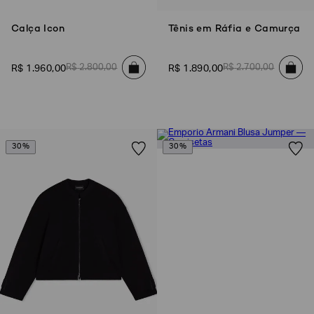
Calça Icon
Tênis em Ráfia e Camurça
R$
2
.
800
,
00
R$
2
.
700
,
00
R$
1
.
960
,
00
R$
1
.
890
,
00
30%
30%