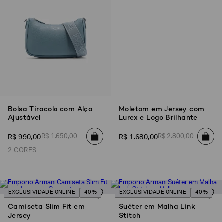
Bolsa Tiracolo com Alça
Moletom em Jersey com
Ajustável
Lurex e Logo Brilhante
R$
1
.
650
,
00
R$
2
.
800
,
00
R$
990
,
00
R$
1
.
680
,
00
2 CORES
EXCLUSIVIDADE ONLINE
40%
EXCLUSIVIDADE ONLINE
40%
Camiseta Slim Fit em
Suéter em Malha Link
Jersey
Stitch