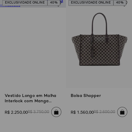
EXCLUSIVIDADE ONLINE
40%
EXCLUSIVIDADE ONLINE
40%
Poderia
nos
contar
mais
Vestido Longo em Malha
Bolsa Shopper
sobre
Interlock com Manga
você?
Curta
R$
3
.
750
,
00
R$
2
.
600
,
00
R$
2
.
250
,
00
R$
1
.
560
,
00
NOME*