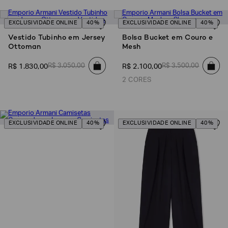
SOBRENOME*
EXCLUSIVIDADE ONLINE
40%
EXCLUSIVIDADE ONLINE
40%
Vestido Tubinho em Jersey
Bolsa Bucket em Couro e
Ottoman
Mesh
DATA
DE
NASCIMENTO*
R$
3
.
050
,
00
R$
3
.
500
,
00
R$
1
.
830
,
00
R$
2
.
100
,
00
2 CORES
Estou
EXCLUSIVIDADE ONLINE
40%
EXCLUSIVIDADE ONLINE
40%
interessado
nas
seguintes
Marcas
e
tópicos
:
Selecionar
todos
Giorgio
Armani
Emporio
Armani