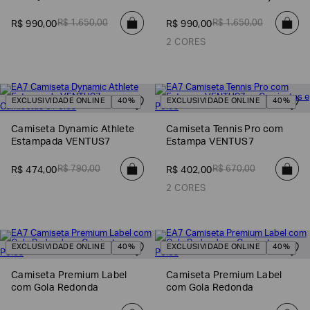
SOBRENOME*
R$
1
.
650
,
00
R$
1
.
650
,
00
R$
990
,
00
R$
990
,
00
2 CORES
DATA
DE
NASCIMENTO*
EXCLUSIVIDADE ONLINE
40%
EXCLUSIVIDADE ONLINE
40%
Camiseta Dynamic Athlete
Camiseta Tennis Pro com
Estampada VENTUS7
Estampa VENTUS7
Estou
interessado
R$
790
,
00
R$
670
,
00
R$
474
,
00
R$
402
,
00
nas
seguintes
2 CORES
Marcas
e
tópicos
:
Selecionar
todos
EXCLUSIVIDADE ONLINE
40%
EXCLUSIVIDADE ONLINE
40%
Giorgio
Camiseta Premium Label
Camiseta Premium Label
Armani
com Gola Redonda
com Gola Redonda
Emporio
Armani