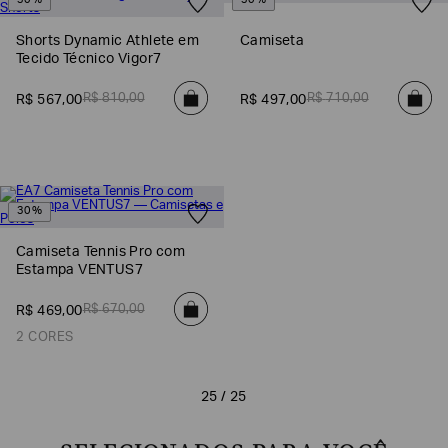
30%
30%
Shorts Dynamic Athlete em
Camiseta
Tecido Técnico Vigor7
R$
810
,
00
R$
710
,
00
R$
567
,
00
R$
497
,
00
30%
Camiseta Tennis Pro com
Estampa VENTUS7
R$
670
,
00
R$
469
,
00
2 CORES
25 / 25