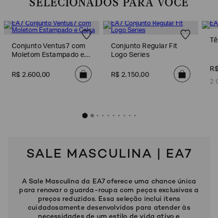
SELECIONADOS PARA VOCÊ
Tê
Conjunto Ventus7 com
Conjunto Regular Fit
Moletom Estampado e
Logo Series
Calça
R
R$
2
.
600
,
00
R$
2
.
150
,
00
2 
ffer Core Identity
SALE MASCULINA | EA7
1
.
700
,
00
Azul Escuro
A Sale Masculina da EA7 oferece uma chance única
para renovar o guarda-roupa com peças exclusivas a
preços reduzidos. Essa seleção inclui itens
cuidadosamente desenvolvidos para atender às
necessidades de um estilo de vida ativo e