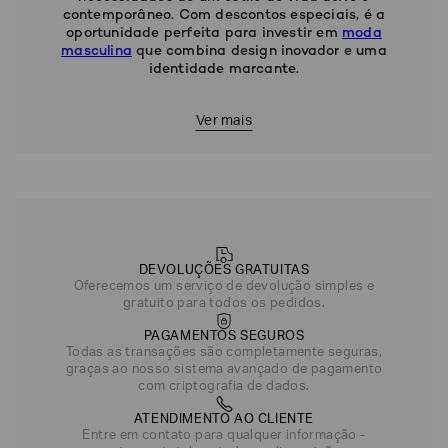
contemporâneo. Com descontos especiais, é a
oportunidade perfeita para investir em
moda
masculina
que combina design inovador e uma
identidade marcante.
Ver mais
DEVOLUÇÕES GRATUITAS
Oferecemos um serviço de devolução simples e
gratuito para todos os pedidos.
PAGAMENTOS SEGUROS
Todas as transações são completamente seguras,
graças ao nosso sistema avançado de pagamento
com criptografia de dados.
ATENDIMENTO AO CLIENTE
Entre em contato para qualquer informação -