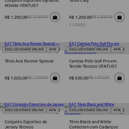
Conjunto Esportivo Dynamic
Tênis Clay
Athlete VENTUS7
R$
2
.
150
,
00
R$
2
.
000
,
00
R$
1
.
290
,
00
R$
1
.
200
,
00
2 CORES
EXCLUSIVIDADE ONLINE
40%
EXCLUSIVIDADE ONLINE
40%
Tênis Ace Runner Special
Camisa Polo Golf Pro em
Tecido Técnico VENTUS7
Poderia
R$
1
.
700
,
00
R$
1
.
050
,
00
R$
1
.
020
,
00
R$
630
,
00
nos
contar
mais
sobre
você?
EXCLUSIVIDADE ONLINE
40%
EXCLUSIVIDADE ONLINE
40%
NOME*
Conjunto Esportivo de
Tênis Black and White
Jersey Técnico
Collection com Cadarços