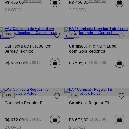
R$
760
,
00
R$
760
,
00
R$
456
,
00
R$
456
,
00
EA7
2 CORES
2 CORES
Armani
Exchange
Produtos
30%
30%
Femininos
Produtos
Camiseta de Futebol em
Camiseta Premium Label
Masculinos
Jersey Técnico
com Gola Redonda
Armani/Silos
R$
760
,
00
R$
850
,
00
R$
532
,
00
R$
595
,
00
Armani
Values
Confirmar
suas
preferências
30%
30%
Camiseta Regular Fit
Camiseta Regular Fit
R$
960
,
00
R$
960
,
00
R$
672
,
00
R$
672
,
00
2 CORES
2 CORES