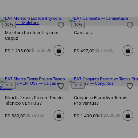
30%
30%
Moletom Lux Identity com
Camiseta
Capuz
R$
1
.
850
,
00
R$
710
,
00
R$
1
.
295
,
00
R$
497
,
00
30%
30%
Shorts Tennis Pro em Tecido
Conjunto Esportivo Tennis
Técnico VENTUS7
Pro Ventus7
R$
760
,
00
R$
2
.
000
,
00
R$
532
,
00
R$
1
.
400
,
00