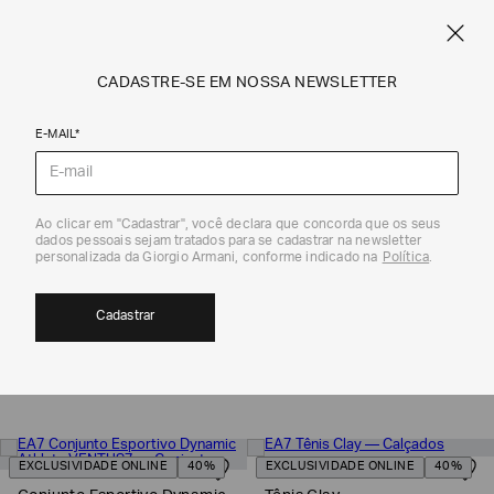
FRETE STANDARD GRÁTIS EM COMPRAS A PARTIR DE R$ 1.500
ARMANI.COM.BR
0
CADASTRE-SE EM NOSSA NEWSLETTER
E-MAIL*
EA7
Ao clicar em "Cadastrar", você declara que concorda que os seus
dados pessoais sejam tratados para se cadastrar na newsletter
personalizada da Giorgio Armani, conforme indicado na
Política
.
SALE MASCULINO | EA7
25
Cadastrar
MOSTRAR FILTROS
ORDENAR POR
EXCLUSIVIDADE ONLINE
40%
EXCLUSIVIDADE ONLINE
40%