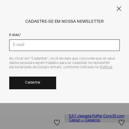
FRETE STANDARD GRÁTIS EM COMPRAS A PARTIR DE R$ 1.500
ARMANI.COM.BR
0
CADASTRE-SE EM NOSSA NEWSLETTER
E-MAIL*
Coleção
Ao clicar em "Cadastrar", você declara que concorda que os seus
dados pessoais sejam tratados para se cadastrar na newsletter
personalizada da Giorgio Armani, conforme indicado na
Política
.
PRESENTES PARA ELE | EA7
22
Cadastrar
MOSTRAR FILTROS
ORDENAR POR