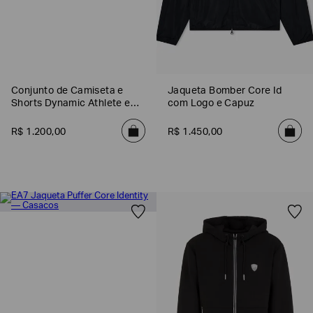
Conjunto de Camiseta e
Jaqueta Bomber Core Id
Shorts Dynamic Athlete em
com Logo e Capuz
Tecido Técnico Ventus7
R$
1
.
200
,
00
R$
1
.
450
,
00