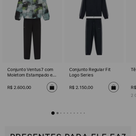
Conjunto Ventus7 com
Conjunto Regular Fit
Tê
Moletom Estampado e
Logo Series
Calça
R$
2
.
600
,
00
R$
2
.
150
,
00
R
2 
ffer Core Identity