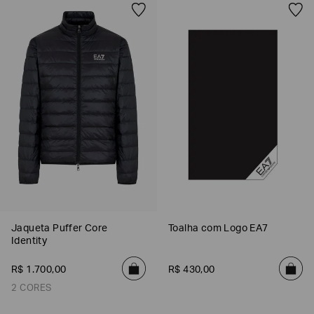
SOBRENOME*
DATA
DE
NASCIMENTO*
Estou
interessado
nas
seguintes
Marcas
e
tópicos
:
Jaqueta Puffer Core
Toalha com Logo EA7
Selecionar
Identity
todos
R$
1
.
700
,
00
R$
430
,
00
Giorgio
Armani
2 CORES
Emporio
Armani