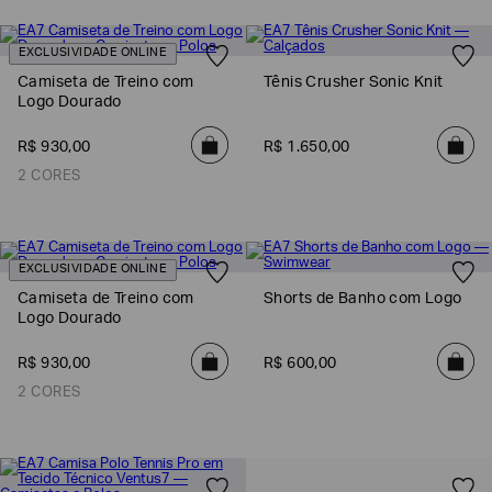
EA7
EXCLUSIVIDADE ONLINE
Armani
Camiseta de Treino com
Tênis Crusher Sonic Knit
Exchange
Logo Dourado
Produtos
Femininos
R$
930
,
00
R$
1
.
650
,
00
Produtos
2 CORES
Masculinos
Armani/Silos
Armani
EXCLUSIVIDADE ONLINE
Values
Camiseta de Treino com
Shorts de Banho com Logo
Logo Dourado
Confirmar
suas
preferências
R$
930
,
00
R$
600
,
00
2 CORES