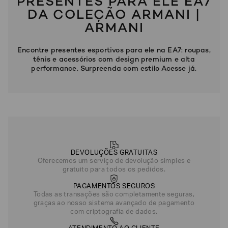
PRESENTES PARA ELE EA7
1
.
700
,
00
DA COLEÇÃO ARMANI |
ARMANI
Azul Escuro
Encontre presentes esportivos para ele na EA7: roupas,
tênis e acessórios com design premium e alta
performance. Surpreenda com estilo Acesse já.
DEVOLUÇÕES GRATUITAS
Oferecemos um serviço de devolução simples e
gratuito para todos os pedidos.
PAGAMENTOS SEGUROS
Todas as transações são completamente seguras,
graças ao nosso sistema avançado de pagamento
com criptografia de dados.