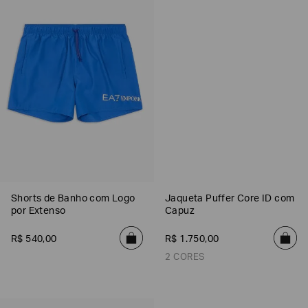
Poderia
nos
Shorts de Banho com Logo
Jaqueta Puffer Core ID com
contar
por Extenso
Capuz
mais
sobre
você?
R$
540
,
00
R$
1
.
750
,
00
2 CORES
NOME*