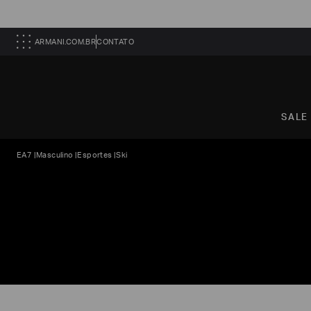
ARMANI.COM.BR
CONTATO
SALE
EA7
|
Masculino
|
Esportes
|
Ski