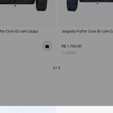
fer Core ID com Capuz
Jaqueta Puffer Core ID com 
R$
1
.
750
,
00
2 CORES
3 / 3
Azul Escuro
Azul Escuro
Preto