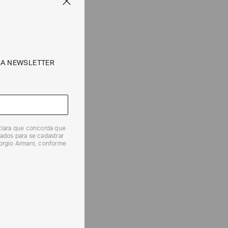
SA NEWSLETTER
eclara que concorda que
ados para se cadastrar
iorgio Armani, conforme