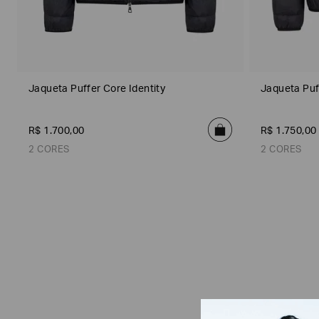
e
Cor
3
3
r
)
)
(
3
)
Jaqueta Puffer Core Identity
Jaqueta Puf
R$
1
.
700
,
00
R$
1
.
750
,
00
2 CORES
2 CORES
Filtro
de
Preto
Azul Escuro
Preto
Tamanho