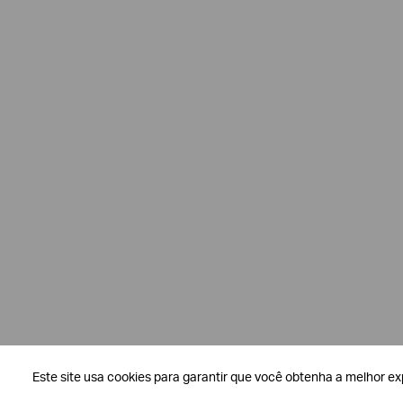
Confirmar
suas
preferências
Este site usa cookies para garantir que você obtenha a melhor ex
Este site usa cookies para garantir que você obtenha a melhor ex