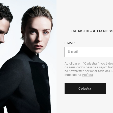
CADASTRE-SE EM NOS
E-MAIL*
Ao clicar em "Cadastrar", você d
os seus dados pessoais sejam trat
na newsletter personalizada da G
indicado na
Política
.
Cadastrar