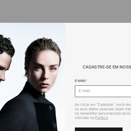
1 / 1
CADASTRE-SE EM NOS
E-MAIL*
Ao clicar em "Cadastrar", você d
os seus dados pessoais sejam trat
na newsletter personalizada da G
indicado na
Política
.