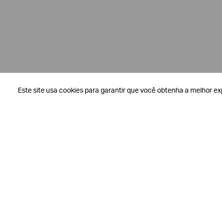
Giorgio
Armani
Produtos
Femininos
Confirmar
suas
preferências
Este site usa cookies para garantir que você obtenha a melhor ex
Este site usa cookies para garantir que você obtenha a melhor ex