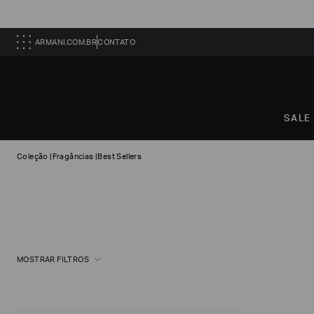
ARMANI.COM.BR
CONTATO
SALE
Coleção
|
Fragâncias
|
Best Sellers
MOSTRAR FILTROS