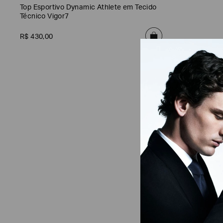
)
Top Esportivo Dynamic Athlete em Tecido
Técnico Vigor7
R$
430
,
00
Filtro
de
Tamanho