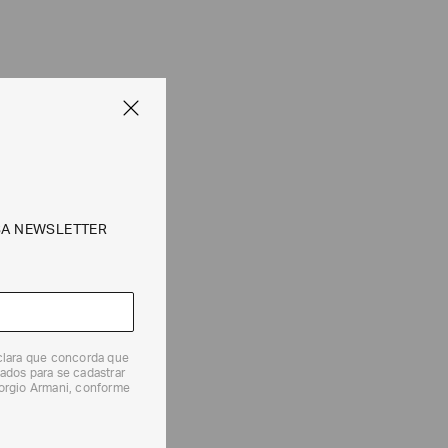
SA NEWSLETTER
eclara que concorda que
ados para se cadastrar
iorgio Armani, conforme