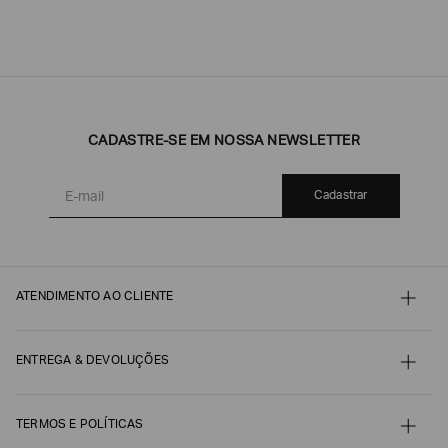
CADASTRE-SE EM NOSSA NEWSLETTER
Cadastrar
ATENDIMENTO AO CLIENTE
Contato
Meu pedido
Minha conta
ENTREGA & DEVOLUÇÕES
Pagamento
Nossos serviços
Envio e Embalagem
Guia de Tamanhos
Acompanhe seu Pedido
Guia de Cuidados
Devoluções, Trocas e Reembolsos
TERMOS E POLÍTICAS
Autenticidade