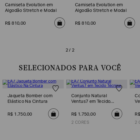
Camiseta Evolution em
Camiseta Evolution em
Algodão Stretch e Modal
Algodão Stretch e Modal
R$
810
,
00
R$
810
,
00
2 / 2
SELECIONADOS PARA VOCÊ
Poderia
nos
contar
Jaqueta Bomber com
Conjunto Natural
Co
mais
Elástico Na Cintura
Ventus7 em Tecido
Ve
sobre
Técnico
Té
você?
R$
1
.
750
,
00
R$
1
.
750
,
00
R
NOME*
2 CORES
2 