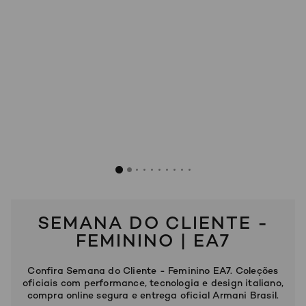
SOBRENOME*
Conjunto Natural Ventus7
R$
1
.
750
DATA
DE
NASCIMENTO*
Cinza
Estou
interessado
nas
seguintes
Marcas
e
tópicos
:
SEMANA DO CLIENTE -
Selecionar
FEMININO | EA7
todos
Giorgio
Confira Semana do Cliente - Feminino EA7. Coleções
Armani
oficiais com performance, tecnologia e design italiano,
compra online segura e entrega oficial Armani Brasil.
Emporio
Armani