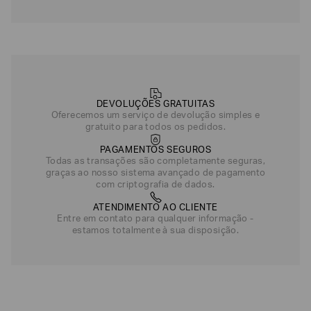
EA7
Armani
Exchange
Produtos
Femininos
DEVOLUÇÕES GRATUITAS
Produtos
Oferecemos um serviço de devolução simples e
Masculinos
gratuito para todos os pedidos.
Armani/Silos
PAGAMENTOS SEGUROS
Todas as transações são completamente seguras,
Armani
graças ao nosso sistema avançado de pagamento
Values
com criptografia de dados.
ATENDIMENTO AO CLIENTE
Confirmar
Entre em contato para qualquer informação -
suas
preferências
estamos totalmente à sua disposição.