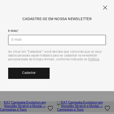
SPRING SUMMER SALE
ARMANI.COM.BR
0
CADASTRE-SE EM NOSSA NEWSLETTER
E-MAIL*
Coleção
Ao clicar em "Cadastrar", você declara que concorda que os seus
dados pessoais sejam tratados para se cadastrar na newsletter
personalizada da Giorgio Armani, conforme indicado na
Política
.
SEMANA DO CLIENTE FEMININO | EA7
2
Cadastrar
MOSTRAR FILTROS
ORDENAR POR