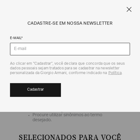
SPRING SUMMER SALE
ARMANI.COM.BR
0
CADASTRE-SE EM NOSSA NEWSLETTER
E-MAIL*
OOPS!
Ao clicar em "Cadastrar", você declara que concorda que os seus
dados pessoais sejam tratados para se cadastrar na newsletter
personalizada da Giorgio Armani, conforme indicado na
Política
.
Nenhum produto foi encontrado
O que eu faço?
Cadastrar
Verifique os termos digitados.
Tente utilizar uma única palavra.
Utilize termos genéricos na busca.
Procure utilizar sinônimos ao termo
desejado.
SELECIONADOS PARA VOCÊ