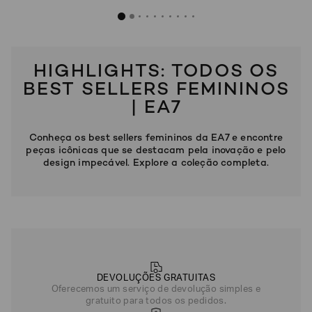
SOBRENOME*
Conjunto Natural Ventus7
HIGHLIGHTS: TODOS OS
DATA
R$
1
.
750
DE
BEST SELLERS FEMININOS
NASCIMENTO*
| EA7
Cinza
Conheça os best sellers femininos da EA7 e encontre
peças icônicas que se destacam pela inovação e pelo
Estou
design impecável. Explore a coleção completa.
interessado
nas
seguintes
Marcas
e
tópicos
:
Selecionar
todos
Giorgio
Armani
DEVOLUÇÕES GRATUITAS
Oferecemos um serviço de devolução simples e
Emporio
gratuito para todos os pedidos.
Armani