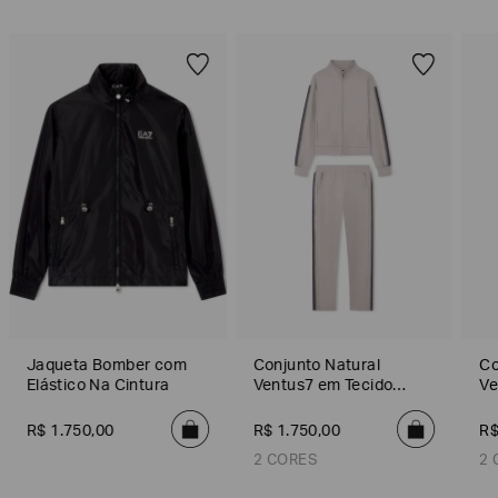
Poderia
nos
contar
mais
Jaqueta Bomber com
Conjunto Natural
Co
sobre
você?
Elástico Na Cintura
Ventus7 em Tecido
Ve
Técnico
Té
NOME*
R$
1
.
750
,
00
R$
1
.
750
,
00
R
2 CORES
2 