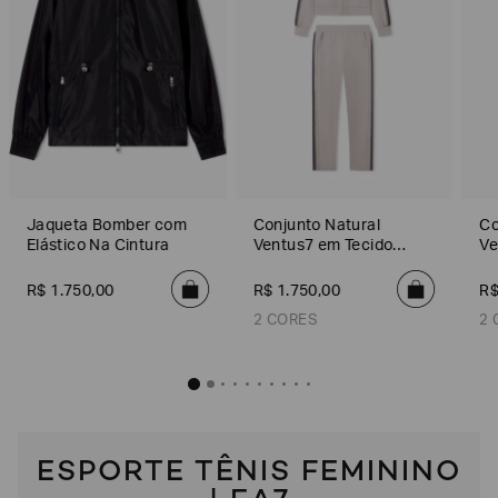
Jaqueta Bomber com
Conjunto Natural
Co
Elástico Na Cintura
Ventus7 em Tecido
Ve
Técnico
Té
R$
1
.
750
,
00
R$
1
.
750
,
00
R
2 CORES
2 
Conjunto Natural Ventus7
ESPORTE TÊNIS FEMININO
R$
1
.
750