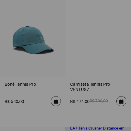
Poderia
nos
Boné Tennis Pro
Camiseta Tennis Pro
contar
VENTUS7
mais
sobre
R$
790
,
00
você?
R$
540
,
00
R$
474
,
00
NOME*