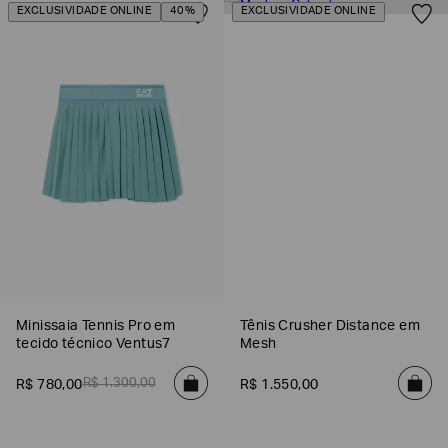
EXCLUSIVIDADE ONLINE
40%
EXCLUSIVIDADE ONLINE
SOBRENOME*
DATA
DE
NASCIMENTO*
Estou
interessado
nas
seguintes
Marcas
e
tópicos
:
Minissaia Tennis Pro em
Tênis Crusher Distance em
Selecionar
tecido técnico Ventus7
Mesh
todos
R$
1
.
300
,
00
R$
780
,
00
R$
1
.
550
,
00
Giorgio
Armani
Emporio
Armani