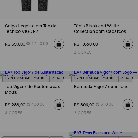
Calça Legging em Tecido
Tênis Black and White
Técnico VIGOR7
Collection com Cadarços
R$
1
.
150
,
00
R$
690
,
00
R$
1
.
650
,
00
2 CORES
EXCLUSIVIDADE ONLINE
40%
EXCLUSIVIDADE ONLINE
40%
Top Vigor7 de Sustentação
Bermuda Vigor7 com Logo
Média
R$
480
,
00
R$
510
,
00
R$
288
,
00
R$
306
,
00
3 CORES
2 CORES