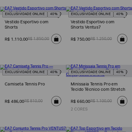
EA7
EXCLUSIVIDADE ONLINE
40%
EXCLUSIVIDADE ONLINE
40%
Armani
Vestido Esportivo com
Vestido Esportivo com
Exchange
Shorts
Shorts Ventus7
Produtos
Femininos
R$
1
.
850
,
00
R$
1
.
250
,
00
R$
1
.
110
,
00
R$
750
,
00
Produtos
Masculinos
Armani/Silos
Armani
EXCLUSIVIDADE ONLINE
40%
EXCLUSIVIDADE ONLINE
40%
Values
Camiseta Tennis Pro
Minissaia Tennis Pro em
Tecido Técnico com Stretch
Confirmar
suas
preferências
R$
810
,
00
R$
1
.
100
,
00
R$
486
,
00
R$
660
,
00
2 CORES