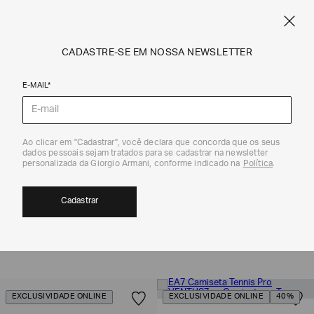
FRETE STANDARD GRÁTIS EM COMPRAS A PARTIR DE R$ 1.500
ARMANI.COM.BR
0
CADASTRE-SE EM NOSSA NEWSLETTER
E-MAIL*
EA7
Ao clicar em "Cadastrar", você declara que concorda que os seus
dados pessoais sejam tratados para se cadastrar na newsletter
personalizada da Giorgio Armani, conforme indicado na
Política
.
TÊNIS FEMININO | EA7
38
Cadastrar
MOSTRAR FILTROS
ORDENAR POR
EXCLUSIVIDADE ONLINE
EXCLUSIVIDADE ONLINE
40%