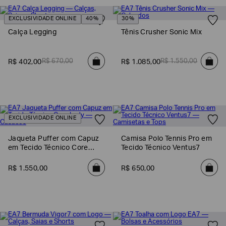
EXCLUSIVIDADE ONLINE
40%
30%
Calça Legging
Tênis Crusher Sonic Mix
R$
670
,
00
R$
1
.
550
,
00
R$
402
,
00
R$
1
.
085
,
00
EXCLUSIVIDADE ONLINE
Jaqueta Puffer com Capuz
Camisa Polo Tennis Pro em
em Tecido Técnico Core
Tecido Técnico Ventus7
Lady
R$
1
.
550
,
00
R$
650
,
00