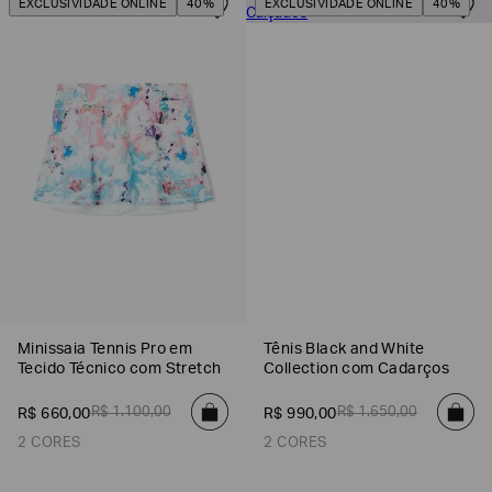
EXCLUSIVIDADE ONLINE
40%
EXCLUSIVIDADE ONLINE
40%
Minissaia Tennis Pro em
Tênis Black and White
Tecido Técnico com Stretch
Collection com Cadarços
R$
1
.
100
,
00
R$
1
.
650
,
00
R$
660
,
00
R$
990
,
00
2 CORES
2 CORES