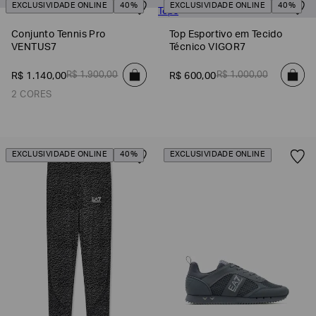
EXCLUSIVIDADE ONLINE
40%
EXCLUSIVIDADE ONLINE
40%
Conjunto Tennis Pro
Top Esportivo em Tecido
VENTUS7
Técnico VIGOR7
R$
1
.
900
,
00
R$
1
.
000
,
00
R$
1
.
140
,
00
R$
600
,
00
2 CORES
EXCLUSIVIDADE ONLINE
40%
EXCLUSIVIDADE ONLINE