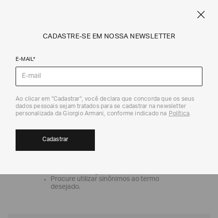
SPRING SUMMER SALE
ARMANI.COM.BR
0
CADASTRE-SE EM NOSSA NEWSLETTER
E-MAIL*
OOPS!
Ao clicar em "Cadastrar", você declara que concorda que os seus
dados pessoais sejam tratados para se cadastrar na newsletter
personalizada da Giorgio Armani, conforme indicado na
Política
.
Nenhum produto foi encontrado
O que eu faço?
Cadastrar
Verifique os termos digitados.
Tente utilizar uma única palavra.
Utilize termos genéricos na busca.
Procure utilizar sinônimos ao termo
desejado.