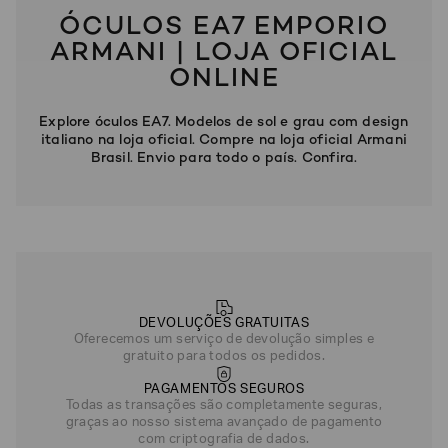
ÓCULOS EA7 EMPORIO
ARMANI | LOJA OFICIAL
ONLINE
Explore óculos EA7. Modelos de sol e grau com design
italiano na loja oficial. Compre na loja oficial Armani
Brasil. Envio para todo o país. Confira.
Poderia
nos
contar
mais
DEVOLUÇÕES GRATUITAS
sobre
Oferecemos um serviço de devolução simples e
você?
gratuito para todos os pedidos.
NOME*
PAGAMENTOS SEGUROS
Todas as transações são completamente seguras,
graças ao nosso sistema avançado de pagamento
com criptografia de dados.