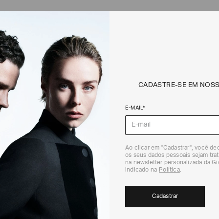
UES: DESCUBRA EXCLUSIVIDADES ONLIN
 encontre peças esportivas que combinam sofisticação, inovação e al
CADASTRE-SE EM NOS
E-MAIL*
PAGAMENTOS SEGUROS
Todas as transações são completamente seguras,
graças ao nosso sistema avançado de pagamento
Ao clicar em "Cadastrar", você d
os seus dados pessoais sejam trat
com criptografia de dados.
na newsletter personalizada da G
indicado na
Política
.
Cadastrar