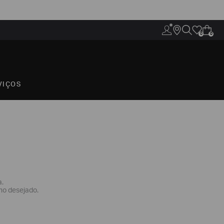
0
0
VIÇOS
a.
mo desejado.