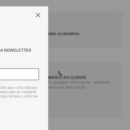
E | EA7
to desempenho. Confira todos os detalhes.
SA NEWSLETTER
ATENDIMENTO AO CLIENTE
Entre em contato para qualquer informação - estamos
totalmente à sua disposição.
eclara que concorda que
ados para se cadastrar
iorgio Armani, conforme