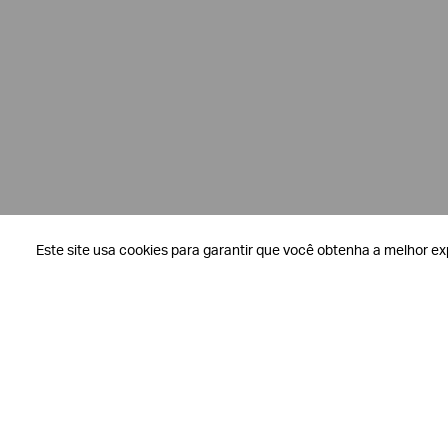
Este site usa cookies para garantir que você obtenha a melhor ex
Este site usa cookies para garantir que você obtenha a melhor ex