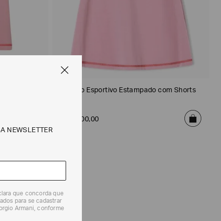
Vestido Esportivo Estampado com Shorts
R$
1
.
200
,
00
SA NEWSLETTER
eclara que concorda que
ados para se cadastrar
iorgio Armani, conforme