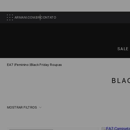
ARMANI.COM.BR
CONTATO
SALE
EA7
|
Feminino
|
Black Friday Roupas
BLA
MOSTRAR FILTROS