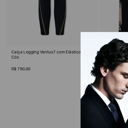
Gênero
Calça Legging Ventus7 com Elástico no
Calça Leggi
Cós
na Barra
R$
790
,
00
R$
1
.
100
,
00
Material