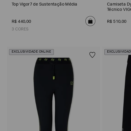
Top Vigor7 de Sustentação Média
Camiseta Dy
Técnico VI
R$
440
,
00
R$
510
,
00
3 CORES
Filtro
EXCLUSIVIDADE ONLINE
EXCLUSIVIDAD
de
Verde Petróleo
Rosa
Preto
Tamanho