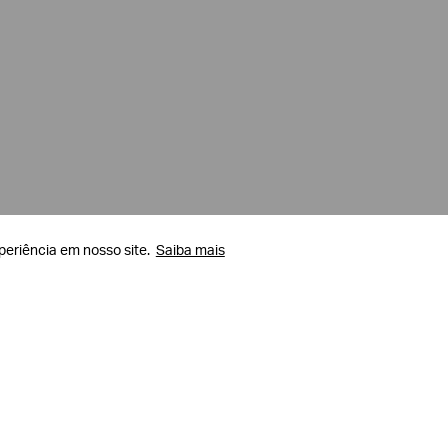
periência em nosso site.
periência em nosso site.
Saiba mais
Saiba mais