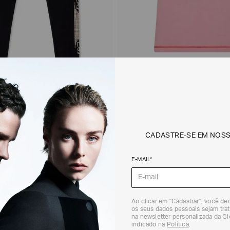
ng de Cintura Alta com Logo
Regata de Treino Bicolor
R$
790
,
00
CADASTRE-SE EM NOS
E-MAIL*
8 / 8
Ao clicar em "Cadastrar", você d
os seus dados pessoais sejam trat
na newsletter personalizada da G
indicado na
Política
.