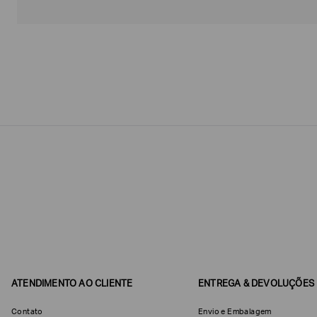
Estou
interessado
nas
seguintes
Marcas
e
tópicos
:
Selecionar
todos
Giorgio
Armani
Produtos
Femininos
Confirmar
suas
preferências
ATENDIMENTO AO CLIENTE
ENTREGA & DEVOLUÇÕES
Contato
Envio e Embalagem