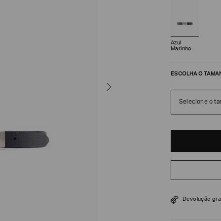
Azul
Marinho
ESCOLHA O TAMA
Selecione o t
R$
378
R$
630
Devolução gra