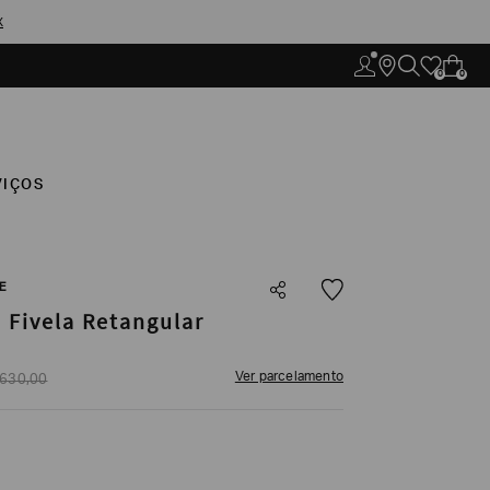
X
0
0
VIÇOS
E
 Fivela Retangular
Ver parcelamento
630
,
00