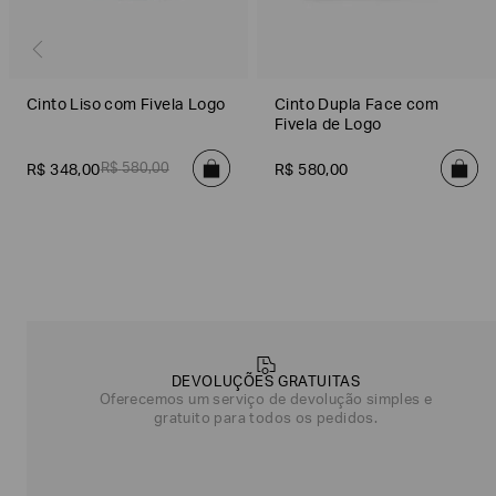
Cinto Liso com Fivela Logo
Cinto Dupla Face com
Fivela de Logo
R$
580
,
00
R$
348
,
00
R$
580
,
00
Poderia
nos
contar
mais
DEVOLUÇÕES GRATUITAS
sobre
Oferecemos um serviço de devolução simples e
você?
gratuito para todos os pedidos.
NOME*
SOBRENOME*