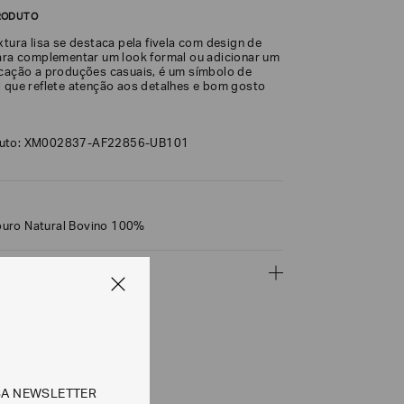
RODUTO
xtura lisa se destaca pela fivela com design de
para complementar um look formal ou adicionar um
icação a produções casuais, é um símbolo de
l que reflete atenção aos detalhes e bom gosto
duto: XM002837-AF22856-UB101
uro Natural Bovino 100%
ÇÕES
CALCULAR
SA NEWSLETTER