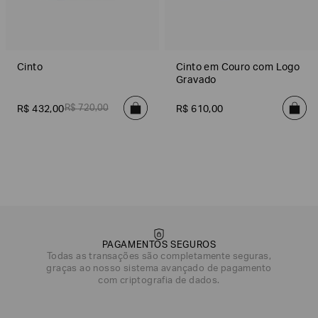
Cinto
Cinto em Couro com Logo
Gravado
R$
720
,
00
R$
432
,
00
R$
610
,
00
PAGAMENTOS SEGUROS
Todas as transações são completamente seguras,
graças ao nosso sistema avançado de pagamento
com criptografia de dados.
DATA DE NASCIMENTO*