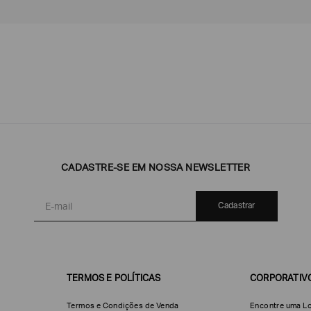
Emporio
EA7
Armani
Armani
Exchange
CADASTRE-SE EM NOSSA NEWSLETTER
Produtos
Armani/Silos
Armani
Masculinos
Values
Cadastrar
TERMOS E POLÍTICAS
CORPORATIV
Termos e Condições de Venda
Encontre uma Lo