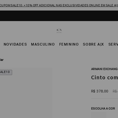
CUPOM SALE10: +10% OFF ADICIONAL NAS EXCLUSIVIDADES ONLINE EM SALE A|
NOVIDADES
MASCULINO
FEMININO
SOBRE A|X
SER
lar
ARMANI EXCHANG
SALE10
Cinto com
R$
378
,
00
R$
ESCOLHA A COR