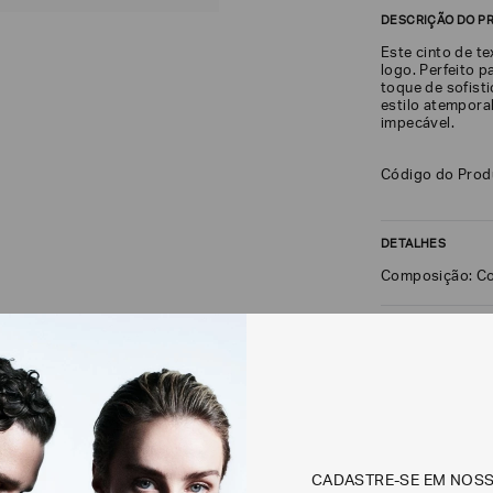
DESCRIÇÃO DO P
Este cinto de te
logo. Perfeito 
toque de sofist
estilo atempora
impecável.
Código do Pro
DETALHES
Composição: Co
FRETE + DEVOLU
CALCULAR FRETE
Não sei meu CEP
CADASTRE-SE EM NOS