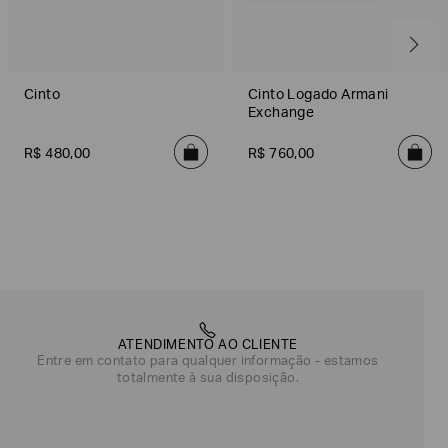
Cinto
Cinto Logado Armani
Exchange
R$
480
,
00
R$
760
,
00
ATENDIMENTO AO CLIENTE
Entre em contato para qualquer informação - estamos
totalmente à sua disposição.