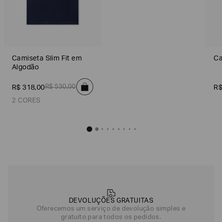
Camiseta Slim Fit em
Ca
Algodão
R$
530
,
00
R$
318
,
00
R
2 CORES
Camiseta Slim Fit em Algodão
R$
318
,
00
Azul Marinho
Off White
DEVOLUÇÕES GRATUITAS
Oferecemos um serviço de devolução simples e
gratuito para todos os pedidos.