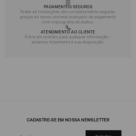
PAGAMENTOS SEGUROS
Todas as transações são completamente seguras,
graças ao nosso sistema avançado de pagamento
com criptografia de dados.
ATENDIMENTO AO CLIENTE
Entre em contato para qualquer informação -
estamos totalmente à sua disposição.
CADASTRE-SE EM NOSSA NEWSLETTER