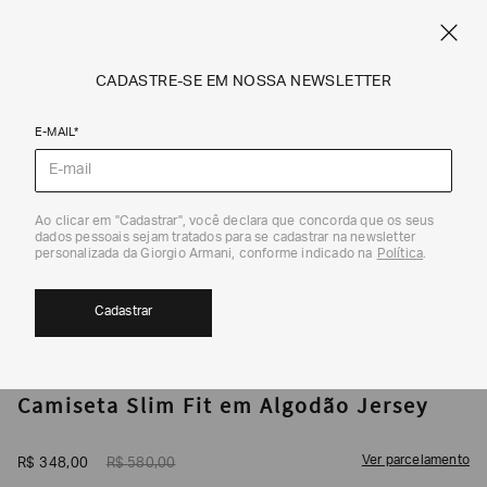
CUPOM SALE10: +10% OFF ADICIONAL NAS EXCLUSIVIDADES ONLINE
EM SALE A|X
ARMANI.COM.BR
0
CADASTRE-SE EM NOSSA NEWSLETTER
E-MAIL*
Camisetas
Ao clicar em "Cadastrar", você declara que concorda que os seus
1
/
5
dados pessoais sejam tratados para se cadastrar na newsletter
40%
personalizada da Giorgio Armani, conforme indicado na
Política
.
Cadastrar
ARMANI EXCHANGE
Camiseta Slim Fit em Algodão Jersey
Ver parcelamento
R$
348
,
00
R$
580
,
00