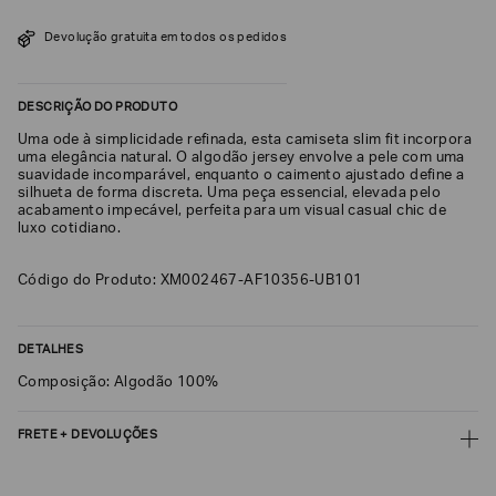
SOBRENOME*
Devolução gratuita em todos os pedidos
DESCRIÇÃO DO PRODUTO
DATA
DE
NASCIMENTO*
Uma ode à simplicidade refinada, esta camiseta slim fit incorpora
uma elegância natural. O algodão jersey envolve a pele com uma
suavidade incomparável, enquanto o caimento ajustado define a
silhueta de forma discreta. Uma peça essencial, elevada pelo
acabamento impecável, perfeita para um visual casual chic de
luxo cotidiano.
Estou
interessado
Código do Produto: XM002467-AF10356-UB101
nas
seguintes
Marcas
e
tópicos
:
DETALHES
Selecionar
Composição: Algodão 100%
todos
Giorgio
FRETE + DEVOLUÇÕES
Armani
CALCULAR FRETE
Emporio
Armani