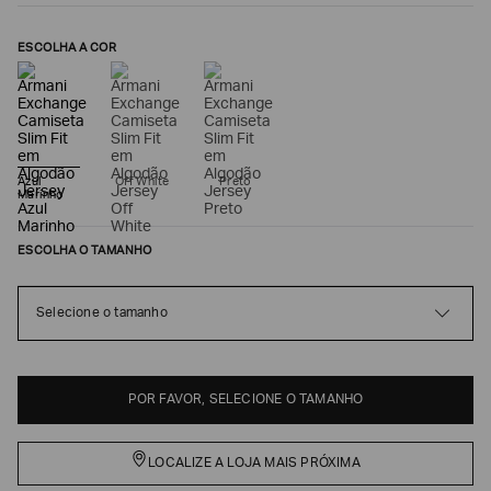
ESCOLHA A COR
Azul
Off White
Preto
Marinho
ESCOLHA O TAMANHO
Poderia
nos
Selecione o tamanho
contar
mais
sobre
você?
POR FAVOR, SELECIONE O TAMANHO
NOME*
LOCALIZE A LOJA MAIS PRÓXIMA