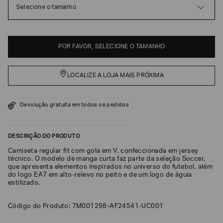
Selecione o tamanho
EA7
Armani
Exchange
POR FAVOR, SELECIONE O TAMANHO
Produtos
Femininos
LOCALIZE A LOJA MAIS PRÓXIMA
Produtos
Masculinos
Armani/Silos
Devolução gratuita em todos os pedidos
Armani
Values
DESCRIÇÃO DO PRODUTO
Confirmar
Camiseta regular fit com gola em V, confeccionada em jersey
suas
técnico. O modelo de manga curta faz parte da seleção Soccer,
preferências
que apresenta elementos inspirados no universo do futebol, além
do logo EA7 em alto-relevo no peito e de um logo de águia
estilizado.
Código do Produto: 7M001298-AF24541-UC001