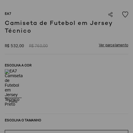
SOBRENOME*
EA7
Camiseta de Futebol em Jersey
Técnico
DATA
DE
NASCIMENTO*
Ver parcelamento
R$
532
,
00
R$
760
,
00
ESCOLHA A COR
Estou
interessado
nas
seguintes
Marcas
e
tópicos
:
Selecionar
Preto
todos
Giorgio
Armani
ESCOLHA O TAMANHO
Emporio
Armani