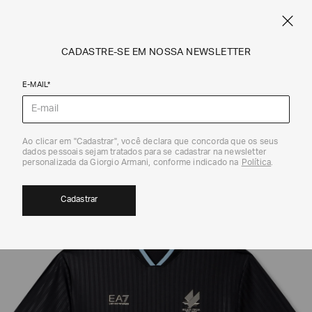
SPRING SUMMER SALE
ARMANI.COM.BR
0
CADASTRE-SE EM NOSSA NEWSLETTER
E-MAIL*
Camisetas e Polos
Ao clicar em "Cadastrar", você declara que concorda que os seus
dados pessoais sejam tratados para se cadastrar na newsletter
30%
personalizada da Giorgio Armani, conforme indicado na
Política
.
Cadastrar