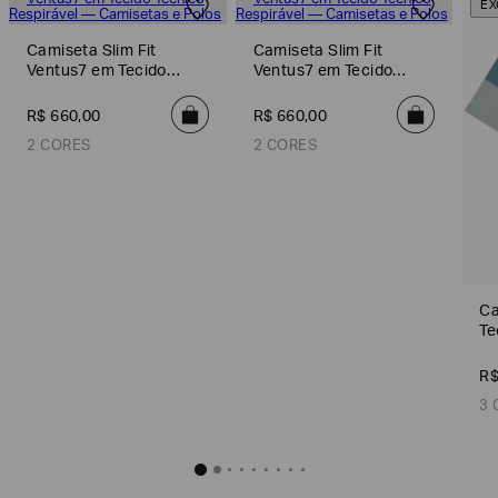
EX
Camiseta Slim Fit
Camiseta Slim Fit
Ventus7 em Tecido
Ventus7 em Tecido
Técnico Respirável
Técnico Respirável
R$
660
,
00
R$
660
,
00
2 CORES
2 CORES
Camiseta Slim Fit Ventus7 em Tecido Técnico Respirável
Camiseta Slim Fit Ventus7 em T
R$
660
,
00
R$
660
,
Ca
Te
Cinza
Azul
Azul
Ve
R
3 