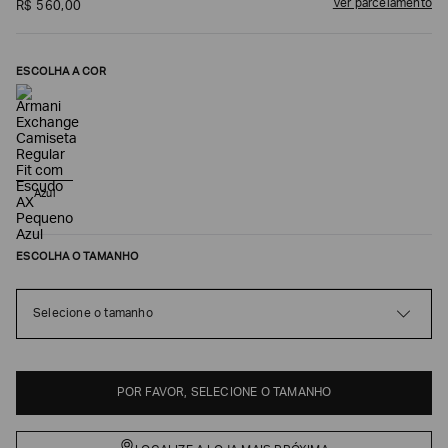
Ver parcelamento
R$
560
,
00
ESCOLHA A COR
Azul
ESCOLHA O TAMANHO
Poderia
nos
contar
Selecione o tamanho
mais
sobre
você?
NOME*
POR FAVOR, SELECIONE O TAMANHO