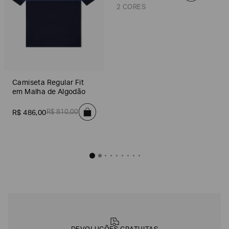
2 CORES
Camiseta Slim Fit
R$
318
,
Camiseta Regular Fit
em Malha de Algodão
Off White
R$
810
,
00
R$
486
,
00