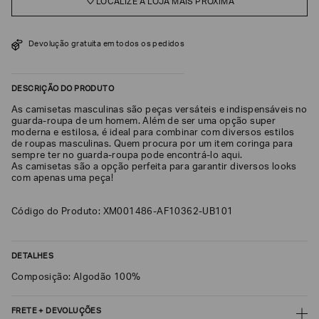
LOCALIZE A LOJA MAIS PRÓXIMA
SOBRENOME*
Devolução gratuita em todos os pedidos
DATA
DE
NASCIMENTO*
DESCRIÇÃO DO PRODUTO
As camisetas masculinas são peças versáteis e indispensáveis no
guarda-roupa de um homem. Além de ser uma opção super
moderna e estilosa, é ideal para combinar com diversos estilos
de roupas masculinas. Quem procura por um item coringa para
sempre ter no guarda-roupa pode encontrá-lo aqui.
Estou
As camisetas são a opção perfeita para garantir diversos looks
interessado
com apenas uma peça!
nas
seguintes
Marcas
e
Código do Produto: XM001486-AF10362-UB101
tópicos
:
Selecionar
todos
DETALHES
Giorgio
Composição: Algodão 100%
Armani
Emporio
FRETE + DEVOLUÇÕES
Armani