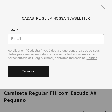
CUPOM SALE10: +10% OFF ADICIONAL NAS EXCLUSIVIDADES ONLINE
EM SALE A|X
ARMANI.COM.BR
0
CADASTRE-SE EM NOSSA NEWSLETTER
E-MAIL*
Camisetas
Ao clicar em "Cadastrar", você declara que concorda que os seus
1
/
5
dados pessoais sejam tratados para se cadastrar na newsletter
EXCLUSIVIDADE ONLINE
personalizada da Giorgio Armani, conforme indicado na
Política
.
Cadastrar
ARMANI EXCHANGE
Camiseta Regular Fit com Escudo AX
Pequeno